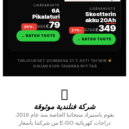
LISÄVARUSTE
6A
LISÄVARUSTE
Skootterin
Pikalaturi
akku 20Ah
79
349
€
99€
-20%
€
479€
-27%
KATSO TUOTE →
KATSO TUOTE →
TARJOUKSET VOIMASSA 31.7. ASTI TAI NIIN
KAUAN KUIN TAVARAA RIITTÄÄ.
شركة فنلندية موثوقة
نقوم باستيراد منتجاتنا الخاصة منذ عام 2016.
دراجات كهربائية E-GO من شركتنا بأسعار