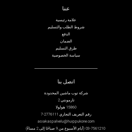
عننا
علامة رئيسية
شروط الطلب والتسليم
الدفع
الضمان
طرق التسليم
سياسة الخصوصية
اتصل بنا
شركة توب ماشين المحدودة
تارمونتي 2
15860 هولولا
رقم التعريف التجاري 2776111-7
asiakaspalvelu@huippukone.com
03-7561210 (أيام الأسبوع من 9 صباحًا إلى 2 مساءً)