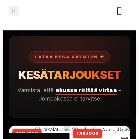
LATAA KESÄ KÄYNTIIN
KESÄTARJOUKSET
Varmista, että
akussa riittää virtaa
–
lompakossa ei tarvitse.
TARJOUS
TARJOUS