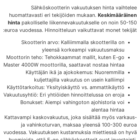
Sähköskootterin vakuutuksen hinta vaihtelee
huomattavasti eri tekijöiden mukaan.
Keskimääräinen
hinta
pakolliselle liikennevakuutukselle on noin 50-150
euroa vuodessa. Hinnoitteluun vaikuttavat monet tekijät:
Skootterin arvo: Kalliimmalla skootterilla on
yleensä korkeampi vakuutusmaksu
Moottorin teho: Tehokkaammat mallit, kuten E-go
Master 4000W moottorilla, saattavat nostaa hintaa
Käyttäjän ikä ja ajokokemus: Nuoremmilla
kuljettajilla vakuutus on usein kalliimpi
Käyttötarkoitus: Yksityiskäyttö vs. ammattikäyttö
Vakuutusyhtiö: Eri yhtiöiden hinnoittelussa on eroja
Bonukset: Aiempi vahingoton ajohistoria voi
alentaa hintaa
Kattavampi kaskovakuutus, joka sisältää myös varkaus-
ja vahinkoturvan, maksaa yleensä 100-300 euroa
vuodessa. Vakuutuksen kustannuksia miettiessä on hyvä
huomioida, että E-go sähköskootterit ovat investointi,