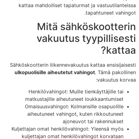
kattaa mahdolliset tapaturmat ja vastuutilanteissa
tapahtuneet vahingot.
Mitä sähköskootterin
vakuutus tyypillisesti
kattaa?
Sähköskootterin liikennevakuutus kattaa ensisijaisesti
ulkopuolisille aiheutetut vahingot
. Tämä pakollinen
vakuutus korvaa:
Henkilövahingot: Muille tienkäyttäjille tai
matkustajille aiheutuneet loukkaantumiset
Omaisuusvahingot: Kolmansille osapuolille
aiheutuneet vahingot, kuten rikkoutuneet
ajoneuvot tai rakennukset
Kuljettajan omat henkilövahingot: Yleensä myös
kuljettajan omat henkilövahingot korvataan