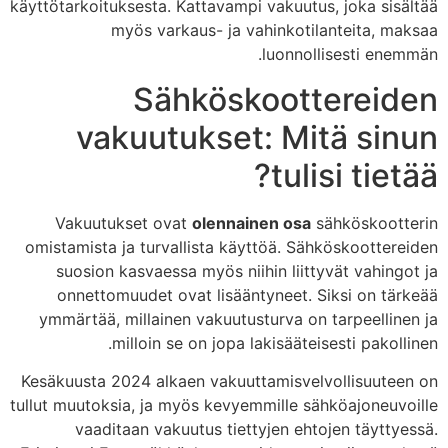
käyttötarkoituksesta. Kattavampi vakuutus, joka sisältää
myös varkaus- ja vahinkotilanteita, maksaa
luonnollisesti enemmän.
Sähköskoottereiden
vakuutukset: Mitä sinun
tulisi tietää?
Vakuutukset ovat
olennainen osa
sähköskootterin
omistamista ja turvallista käyttöä. Sähköskoottereiden
suosion kasvaessa myös niihin liittyvät vahingot ja
onnettomuudet ovat lisääntyneet. Siksi on tärkeää
ymmärtää, millainen vakuutusturva on tarpeellinen ja
milloin se on jopa lakisääteisesti pakollinen.
Kesäkuusta 2024 alkaen vakuuttamisvelvollisuuteen on
tullut muutoksia, ja myös kevyemmille sähköajoneuvoille
vaaditaan vakuutus tiettyjen ehtojen täyttyessä.