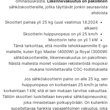
ominaisuuksista.
Liikennevakuutus on pakollinen
sähköskoottereille, jotka täyttävät jonkin seuraavista
ehdoista:
Skootteri painaa yli 25 kg (uusi vaatimus 1.6.2024
alkaen)
Skootterin huippunopeus on yli 25 km/h
Moottorin teho on yli 1 kW
Tämä tarkoittaa, että monille tehokkaammille E-go
malleille, kuten Ego Master (4000W) ja Royal (3000W)
sähköskoottereille, liikennevakuutus on pakollinen.
Näistä malleista monet voidaan rekisteröidä mopoksi
mukana toimitettavalla COC-todistuksella.
Jos sähköskootterin paino on alle 25 kg, sen
huippunopeus on korkeintaan 25 km/h ja teho
korkeintaan 1 kW, sitä ei lain mukaan tarvitse vakuuttaa.
Tällöin skootteri luokitellaan kevyeksi sähköajoneuvoksi,
joka rinnastetaan polkupyörään. On kuitenkin
suositeltavaa hankkia vapaaehtoinen vakuutus, joka