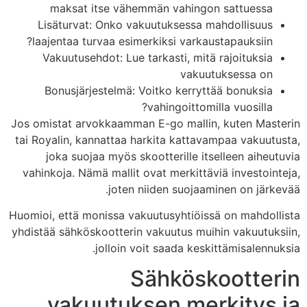
maksat itse vähemmän vahingon sattuessa
Lisäturvat: Onko vakuutuksessa mahdollisuus
laajentaa turvaa esimerkiksi varkaustapauksiin?
Vakuutusehdot: Lue tarkasti, mitä rajoituksia
vakuutuksessa on
Bonusjärjestelmä: Voitko kerryttää bonuksia
vahingoittomilla vuosilla?
Jos omistat arvokkaamman E-go mallin, kuten Masterin
tai Royalin, kannattaa harkita kattavampaa vakuutusta,
joka suojaa myös skootterille itselleen aiheutuvia
vahinkoja. Nämä mallit ovat merkittäviä investointeja,
joten niiden suojaaminen on järkevää.
Huomioi, että monissa vakuutusyhtiöissä on mahdollista
yhdistää sähköskootterin vakuutus muihin vakuutuksiin,
jolloin voit saada keskittämisalennuksia.
Sähköskootterin
vakuutuksen merkitys ja