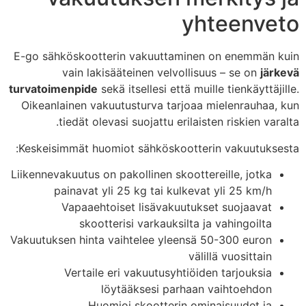
yhteenveto
E-go sähköskootterin vakuuttaminen on enemmän kuin
vain lakisääteinen velvollisuus – se on
järkevä
turvatoimenpide
sekä itsellesi että muille tienkäyttäjille.
Oikeanlainen vakuutusturva tarjoaa mielenrauhaa, kun
tiedät olevasi suojattu erilaisten riskien varalta.
Keskeisimmät huomiot sähköskootterin vakuutuksesta:
Liikennevakuutus on pakollinen skoottereille, jotka
painavat yli 25 kg tai kulkevat yli 25 km/h
Vapaaehtoiset lisävakuutukset suojaavat
skootterisi varkauksilta ja vahingoilta
Vakuutuksen hinta vaihtelee yleensä 50-300 euron
välillä vuosittain
Vertaile eri vakuutusyhtiöiden tarjouksia
löytääksesi parhaan vaihtoehdon
Huomioi skootterin ominaisuudet ja