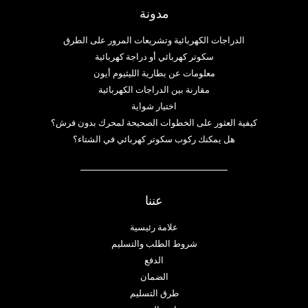
مدونة
الدراجات الكهربائية وتشريعات المرور على الطرق
سكوتر كهربائي أو دراجة كهربائية
معلومات عن بطارية الليثيوم أيون
مقارنة بين الدراجات الكهربائية
اختيار شواية
كيفية العثور على الخطوات الصحيحة لمحرك بدون فرش؟
هل يمكنك ركوب سكوتر كهربائي في الشتاء؟
عننا
علامة رئيسية
شروط الطلب والتسليم
الدفع
الضمان
طرق التسليم