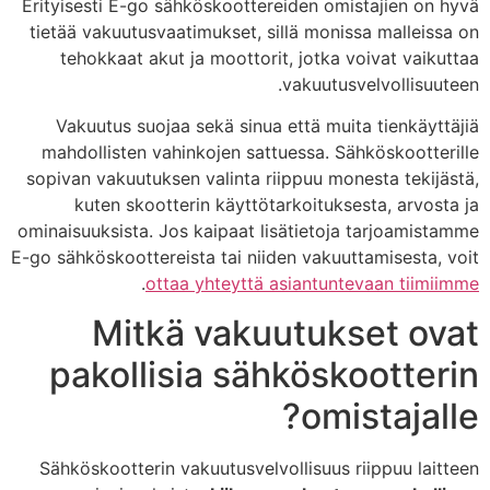
Erityisesti E-go sähköskoottereiden omistajien on hyvä
tietää vakuutusvaatimukset, sillä monissa malleissa on
tehokkaat akut ja moottorit, jotka voivat vaikuttaa
vakuutusvelvollisuuteen.
Vakuutus suojaa sekä sinua että muita tienkäyttäjiä
mahdollisten vahinkojen sattuessa. Sähköskootterille
sopivan vakuutuksen valinta riippuu monesta tekijästä,
kuten skootterin käyttötarkoituksesta, arvosta ja
ominaisuuksista. Jos kaipaat lisätietoja tarjoamistamme
E-go sähköskoottereista tai niiden vakuuttamisesta, voit
.
ottaa yhteyttä asiantuntevaan tiimiimme
Mitkä vakuutukset ovat
pakollisia sähköskootterin
omistajalle?
Sähköskootterin vakuutusvelvollisuus riippuu laitteen