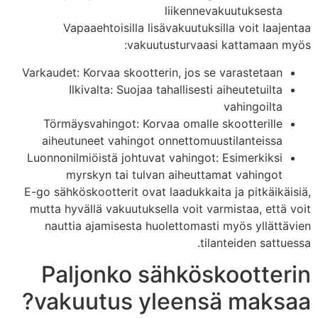
liikennevakuutuksesta
Vapaaehtoisilla lisävakuutuksilla voit laajentaa
vakuutusturvaasi kattamaan myös:
Varkaudet: Korvaa skootterin, jos se varastetaan
Ilkivalta: Suojaa tahallisesti aiheutetuilta
vahingoilta
Törmäysvahingot: Korvaa omalle skootterille
aiheutuneet vahingot onnettomuustilanteissa
Luonnonilmiöistä johtuvat vahingot: Esimerkiksi
myrskyn tai tulvan aiheuttamat vahingot
E-go sähköskootterit ovat laadukkaita ja pitkäikäisiä,
mutta hyvällä vakuutuksella voit varmistaa, että voit
nauttia ajamisesta huolettomasti myös yllättävien
tilanteiden sattuessa.
Paljonko sähköskootterin
vakuutus yleensä maksaa?