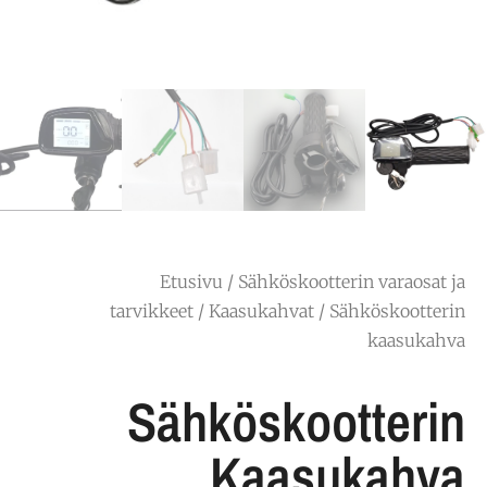
Etusivu
/
Sähköskootterin varaosat ja
tarvikkeet
/
Kaasukahvat
/ Sähköskootterin
kaasukahva
Sähköskootterin
Kaasukahva