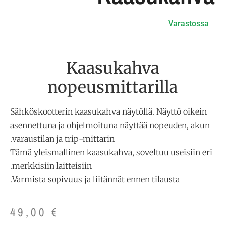
Varastossa
Kaasukahva
nopeusmittarilla
Sähköskootterin kaasukahva näytöllä. Näyttö oikein
asennettuna ja ohjelmoituna näyttää nopeuden, akun
varaustilan ja trip-mittarin.
Tämä yleismallinen kaasukahva, soveltuu useisiin eri
merkkisiin laitteisiin.
Varmista sopivuus ja liitännät ennen tilausta.
49,00
€