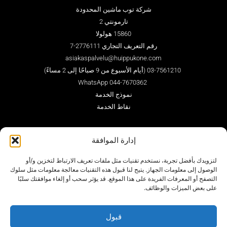
شركة توب ماشين المحدودة
تارمونتي 2
15860 هولولا
رقم التعريف التجاري 2776111-7
asiakaspalvelu@huippukone.com
03-7561210 (أيام الأسبوع من 9 صباحًا إلى 2 مساءً)
WhatsApp 044-7670362
نموذج الخدمة
نقاط الخدمة
إدارة الموافقة
تابعونا
لتزويدك بأفضل تجربة، نستخدم تقنيات مثل ملفات تعريف الارتباط لتخزين و/أو
الوصول إلى معلومات الجهاز. يتيح لنا قبول هذه التقنيات معالجة معلومات مثل سلوك
التصفح أو المعرفات الفريدة على هذا الموقع. قد يؤثر سحب أو إلغاء موافقتك سلبًا
على بعض الميزات والوظائف.
قبول