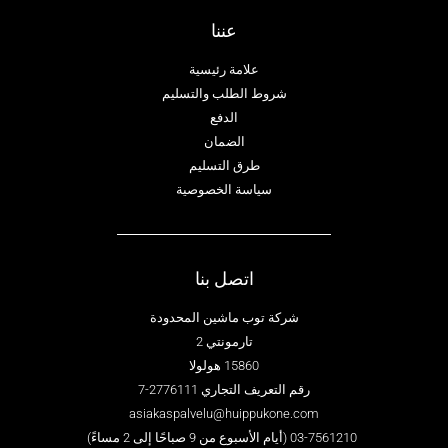
عننا
علامة رئيسية
شروط الطلب والتسليم
الدفع
الضمان
طرق التسليم
سياسة الخصوصية
اتصل بنا
شركة توب ماشين المحدودة
تارمونتي 2
15860 هولولا
رقم التعريف التجاري 2776111-7
asiakaspalvelu@huippukone.com
03-7561210 (أيام الأسبوع من 9 صباحًا إلى 2 مساءً)