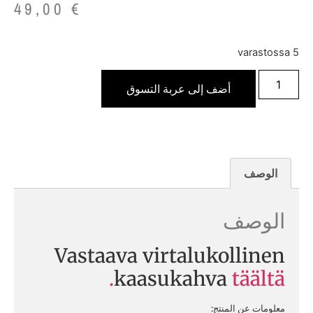
49,00
€
5 varastossa
أضف إلى عربة التسوق
الوصف
الوصف
Vastaava virtalukollinen
kaasukahva
täältä.
معلومات عن المنتج: