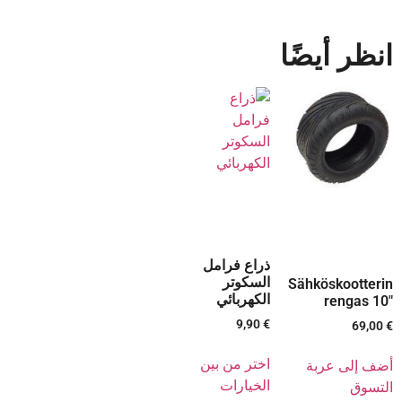
انظر أيضًا
ذراع فرامل
السكوتر
Sähköskootterin
الكهربائي
rengas 10″
9,90
€
69,00
€
اختر من بين
أضف إلى عربة
الخيارات
التسوق