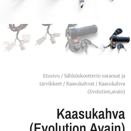
Etusivu
/
Sähköskootterin varaosat ja
tarvikkeet
/
Kaasukahvat
/ Kaasukahva
(Evolution,avain)
Kaasukahva
(Evolution,avain)