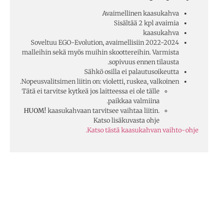
Avaimellinen kaasukahva
Sisältää 2 kpl avaimia
kaasukahva
Soveltuu EGO-Evolution, avaimellisiin 2022-2024
malleihin sekä myös muihin skoottereihin. Varmista
sopivuus ennen tilausta.
Sähkö osilla ei palautusoikeutta
Nopeusvalitsimen liitin on: violetti, ruskea, valkoinen.
Tätä ei tarvitse kytkeä jos laitteessa ei ole tälle
paikkaa valmiina.
HUOM!
kaasukahvaan tarvitsee vaihtaa liitin.
Katso lisäkuvasta ohje
Katso tästä kaasukahvan vaihto-ohje.