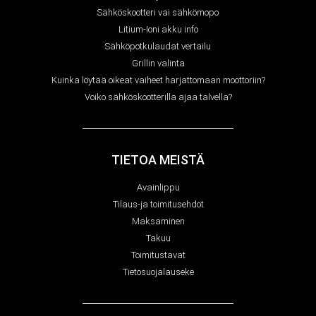
Sähköskootteri vai sähkömopo
Litium-Ioni akku info
Sähköpotkulaudat vertailu
Grillin valinta
Kuinka löytää oikeat vaiheet harjattomaan moottoriin?
Voiko sähköskootterilla ajaa talvella?
TIETOA MEISTÄ
Avainlippu
Tilaus-ja toimitusehdot
Maksaminen
Takuu
Toimitustavat
Tietosuojalauseke