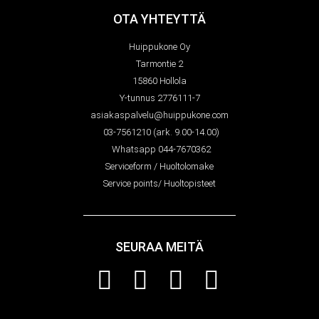
OTA YHTEYTTÄ
Huippukone Oy
Tarmontie 2
15860 Hollola
Y-tunnus 2776111-7
asiakaspalvelu@huippukone.com
03-7561210 (ark. 9.00-14.00)
Whatsapp 044-7670362
Serviceform / Huoltolomake
Service points/ Huoltopisteet
SEURAA MEITÄ