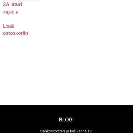
2A laturi
48,00
€
Lisää
ostoskoriin
BLOGI
Sähköskootteri ja tieliikennelaki