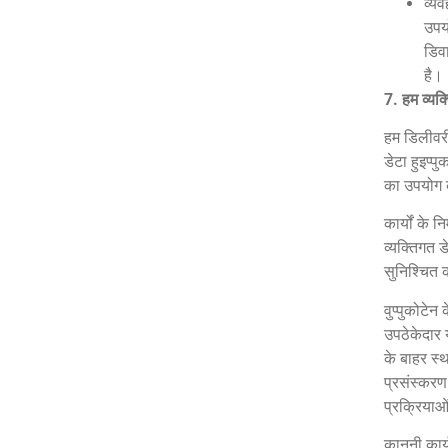
व्य
उपयो
डिव
है।
7.
हम व्यक
हम डिलीवरी,
डेटा हुइप्प
का उपयोग क
कार्यों के 
व्यक्तिगत ड
सुनिश्चित 
वुप्पुकोटे
उपठेकेदार य
के बाहर स्
प्रसंस्करण 
प्रक्रियाओ
कानूनी कार