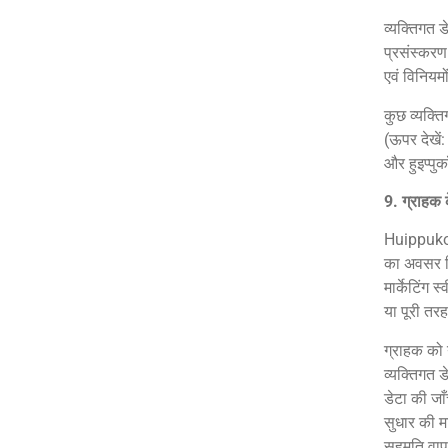
व्यक्तिगत ड
प्रसंस्करण 
एवं विनियम
कुछ व्यक्ति
(ऊपर देखें
और हुइप्पु
9. ग्राहक 
Huippukone
का अवसर मि
मार्केटिंग 
या पूरी तर
ग्राहक को 
व्यक्तिगत 
डेटा की जा
सुधार की म
सहमति वाप