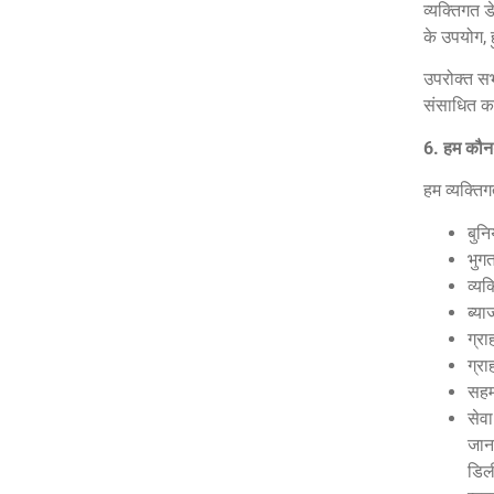
व्यक्तिगत ड
के उपयोग, 
उपरोक्त सभ
संसाधित करत
6.
हम कौन-
हम व्यक्ति
बुनि
भुग
व्यक
ब्या
ग्रा
ग्रा
सहम
सेवा
जान
डिली