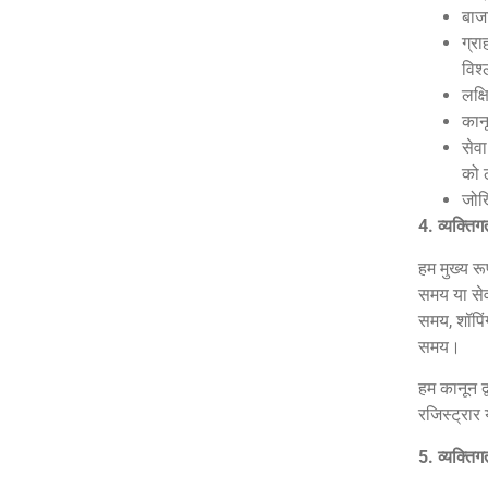
बाजा
ग्रा
विश
लक्
कानू
सेव
को 
जोखि
4.
व्यक्ति
हम मुख्य र
समय या सेव
समय, शॉपिंग
समय।
हम कानून द्
रजिस्ट्रार 
5. व्यक्ति