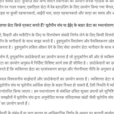
वहार संबंधी डेटा: कुकीज़ और अन्य समान तकनीकों का उपयोग करके ग्राहक के ऑ
ग पर नज़र रखना; एकत्रित डेटा में वेब ब्राउज़िंग के लिए उपयोग किया गया चैनल,
ाइस या कुकी पहचानकर्ता, आईपी पता, सत्र पहचानकर्ता और सत्र का समय और 
्तिगत डेटा किसे प्रकट करते हैं? यूरोपीय संघ या ईईए के बाहर डेटा का स्थानांतरण
 बिक्री और मार्केटिंग के लिए या वित्तपोषण संबंधी निर्णय लेने के लिए किसी वित
ुकॉन के भागीदारों के साथ साझा करते हैं। हुइप्पुकॉन विश्लेषण और वैयक्तिकरण उद्देश
रता है। हुइप्पुकॉन लक्षित ऑफ़र देने के लिए सेवा उपयोग डेटा भागीदार के सा
निर्माण में, वुप्पुकॉनेन उपठेकेदारों का उपयोग करता है जो वुप्पुकॉनेन की ओर से व्यक्
ेटा का उपयोग अनुबंध में निर्दिष्ट विशिष्ट कार्य तक ही सीमित है। उपठेकेदारों क
करते हैं कि व्यक्तिगत डेटा का प्रसंस्करण कानून और गोपनीयता नीति के अनुसार 
न केवल विश्वसनीय साझेदारों और उपठेकेदारों का उपयोग करता है। व्यक्तिगत डेटा 
ूरोपीय संघ या यूरोपीय आर्थिक क्षेत्र के बाहर स्थित हो सकते हैं, ऐसी स्थिति में व्
थानांतरित किया जाएगा। हम स्थानांतरण से संबंधित उचित सुरक्षा उपायों को सुनिश्च
समझौतों में यूरोपीय संघ द्वारा अनुमोदित मानक संविदात्मक खंडों जैसी यूरोपीय संघ 
ं का उपयोग करते हैं।
्यवाही के संबंध में या लागू कानून या आधिकारिक निर्णय के आधार पर कानूनी कार्य