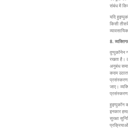
संबंध में 
यदि हुइप्पु
किसी तीसरे
व्यावसायिक
8.
व्यक्तिग
वुप्पुकॉनेन
रखता है। ले
अनुबंध समा
कदम उठाता 
प्रसंस्करण 
जाए। व्यक्
प्रसंस्करण
हुइप्पुकॉन
इनकार हमलों
सुरक्षा सु
प्रक्रियाओ