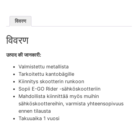
विवरण
विवरण
उत्पाद की जानकारी:
Valmistettu metallista
Tarkoitettu kantobägille
Kiinnitys skootterin runkoon
Sopii E-GO Rider -sähköskootteriin
Mahdollista kiinnittää myös muihin
sähköskoottereihin, varmista yhteensopivuus
ennen tilausta
Takuuaika 1 vuosi