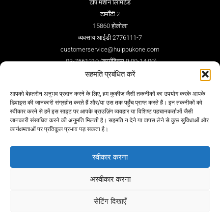
टॉप मशीन लिमिटेड
टार्मोंटी 2
15860 होलोला
व्यवसाय आईडी 2776111-7
customerservice@huippukone.com
03-7561210 (कार्यदिवस 9:00-14:00)
सहमति प्रबंधित करें
व्हाट्सएप 044-7670362
सेवा प्रपत्र / सेवा प्रपत्र
आपको बेहतरीन अनुभव प्रदान करने के लिए, हम कुकीज़ जैसी तकनीकों का उपयोग करके आपके
सेवा केंद्र
डिवाइस की जानकारी संग्रहीत करते हैं और/या उस तक पहुँच प्राप्त करते हैं। इन तकनीकों को
स्वीकार करने से हमें इस साइट पर आपके ब्राउज़िंग व्यवहार या विशिष्ट पहचानकर्ताओं जैसी
जानकारी संसाधित करने की अनुमति मिलती है। सहमति न देने या वापस लेने से कुछ सुविधाओं और
कार्यक्षमताओं पर प्रतिकूल प्रभाव पड़ सकता है।
हमारे पर का पालन करें
स्वीकार करना
अस्वीकार करना
सेटिंग दिखाएँ
कॉपीराइट © hiuppukone.com