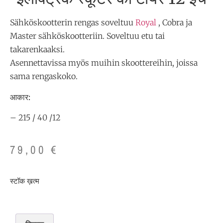
Sähköskootterin rengas soveltuu
Royal
, Cobra ja
Master sähköskootteriin. Soveltuu etu tai
takarenkaaksi.
Asennettavissa myös muihin skoottereihin, joissa
sama rengaskoko.
आकार:
– 215 / 40 /12
79,00
€
स्टॉक ख़त्म