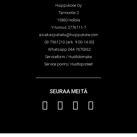
Huippukone Oy
Tarmontie 2
15860 Hollola
Y-tunnus 2776111-7
asiakaspalvelu@huippukone.com
03-7561210 (ark. 9.00-14.00)
Whatsapp 044-7670362
Serviceform / Huoltolomake
Service points/ Huoltopisteet
SEURAA MEITÄ