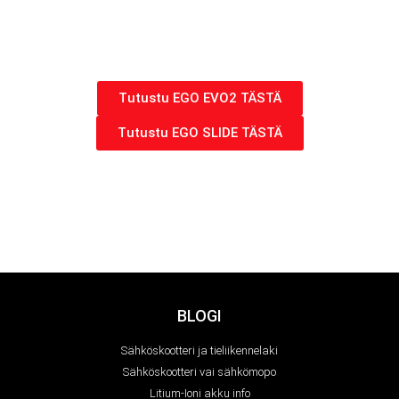
Tutustu EGO EVO2 TÄSTÄ
Tutustu EGO SLIDE TÄSTÄ
BLOGI
Sähköskootteri ja tieliikennelaki
Sähköskootteri vai sähkömopo
Litium-Ioni akku info