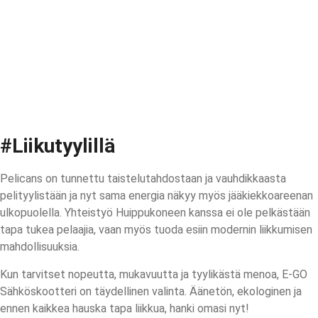
#Liikutyylillä
Pelicans on tunnettu taistelutahdostaan ja vauhdikkaasta
pelityylistään ja nyt sama energia näkyy myös jääkiekkoareenan
ulkopuolella. Yhteistyö Huippukoneen kanssa ei ole pelkästään
tapa tukea pelaajia, vaan myös tuoda esiin modernin liikkumisen
mahdollisuuksia.
Kun tarvitset nopeutta, mukavuutta ja tyylikästä menoa, E-GO
Sähköskootteri on täydellinen valinta. Äänetön, ekologinen ja
ennen kaikkea hauska tapa liikkua, hanki omasi nyt!