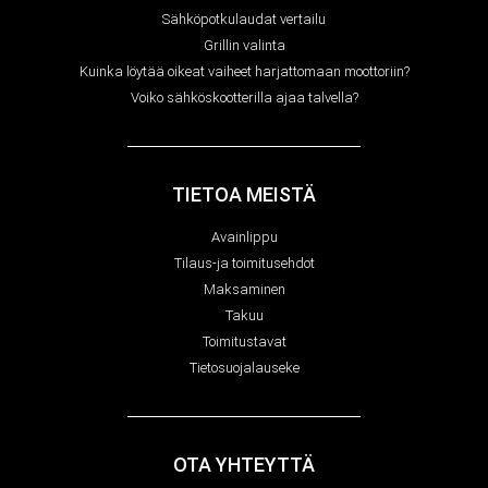
Sähköpotkulaudat vertailu
Grillin valinta
Kuinka löytää oikeat vaiheet harjattomaan moottoriin?
Voiko sähköskootterilla ajaa talvella?
TIETOA MEISTÄ
Avainlippu
Tilaus-ja toimitusehdot
Maksaminen
Takuu
Toimitustavat
Tietosuojalauseke
OTA YHTEYTTÄ