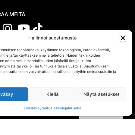
RAA MEITÄ
Hallinnoi suostumusta
A UUTISKIRJE
emuksen tarjoamiseksi käytämme teknologioita, kuten evästeitä,
emme ja/tai käyttääksemme laitetietoja. Näiden tekniikoiden
Tilaa nyt
n antaa meille mahdollisuuden käsitellä tietoja, kuten
ytymistä tai yksilöllisiä tunnuksia tällä sivustolla. Suostumuksen
ai peruuttaminen voi vaikuttaa haitallisesti tiettyihin ominaisuuksiin ja
väksy
Kiellä
Näytä asetukset
Evästekäytäntö
Tietosuojalauseke
Suomi