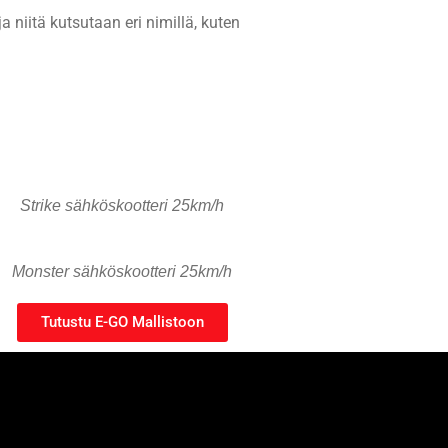
 niitä kutsutaan eri nimillä, kuten
Strike sähköskootteri 25km/h
Monster sähköskootteri 25km/h
Tutustu E-GO Mallistoon