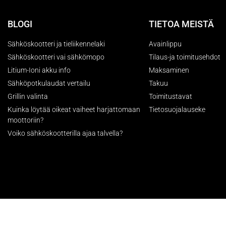
BLOGI
TIETOA MEISTÄ
Sähköskootteri ja tieliikennelaki
Avainlippu
Sähköskootteri vai sähkömopo
Tilaus-ja toimitusehdot
Litium-Ioni akku info
Maksaminen
Sähköpotkulaudat vertailu
Takuu
Grillin valinta
Toimitustavat
Kuinka löytää oikeat vaiheet harjattomaan
Tietosuojalauseke
moottoriin?
Voiko sähköskootterilla ajaa talvella?
Copyright © huippukone.com