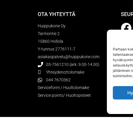
OTA YHTEYTTÄ
SEU
Huippukone Oy
Tarmontie 2
15860 Hollola
TILA
Y-tunnus 2776111-7
Parhaan kok
tallentaaks
asiakaspalvelu@huippukone.com
hyväksymine
03-7561210 (ark. 9.00-14.00)
selauskäyttä
jättäminen t
Yhteydenottolomake
toimintoihin.
044 7670362
Serviceform / Huoltolomake
Hy
Service points/ Huoltopisteet