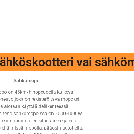
ähköskootteri vai sähk
Sähkömopo
po on 45km/h nopeudella kulkeva
neuvo joka on rekisteröitävä mopoksi.
tä aiotaan käyttää tieliikenteessä.
in teho sähkömopoissa on 2000-4000W
ähkömopoon tulee kilpi taakse ja sillä
iellä missä mopolla, pääosin autotiellä.