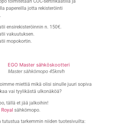
o toimitetaan COC-sertifikaatilla ja
lla papereilla jotta rekisteröinti
.
tii ensirekisteröinnin n. 150€.
tii vakuutuksen.
tii mopokortin.
Master sähkömopo 45km/h
mme miettiä mikä olisi sinulle juuri sopiva
tkaa vai tyylikästä ulkonäköä?
 tällä et jää jalkoihin!
 Royal
sähkömopo.
 tutustua tarkemmin niiden tuotesivuilta: