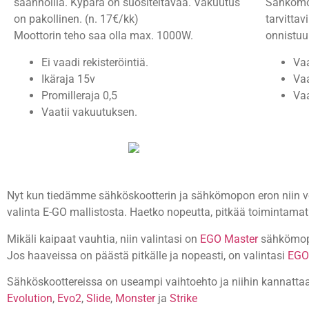
säännöillä. Kypärä on suositeltavaa. Vakuutus
Sähkömop
on pakollinen. (n. 17€/kk)
tarvittavi
Moottorin teho saa olla max. 1000W.
onnistuu
Ei vaadi rekisteröintiä.
Vaa
Ikäraja 15v
Vaa
Promilleraja 0,5
Vaa
Vaatii vakuutuksen.
Nyt kun tiedämme sähköskootterin ja sähkömopon eron niin voi
valinta E-GO mallistosta. Haetko nopeutta, pitkää toimintama
Mikäli kaipaat vauhtia, niin valintasi on
EGO Master
sähkömopo,
Jos haaveissa on päästä pitkälle ja nopeasti, on valintasi
EGO
Sähköskoottereissa on useampi vaihtoehto ja niihin kannattaa
Evolution
,
Evo2
,
Slide
,
Monster
ja
Strike