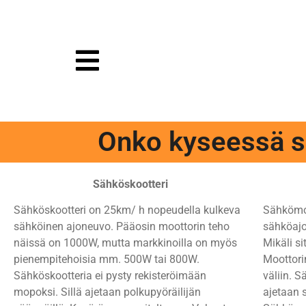
Onko kyseessä s
Sähköskootteri
Sähköskootteri on 25km/ h nopeudella kulkeva
Sähkömo
sähköinen ajoneuvo. Pääosin moottorin teho
sähköajo
näissä on 1000W, mutta markkinoilla on myös
Mikäli si
pienempitehoisia mm. 500W tai 800W.
Moottor
Sähköskootteria ei pysty rekisteröimään
väliin. S
mopoksi. Sillä ajetaan polkupyöräilijän
ajetaan s