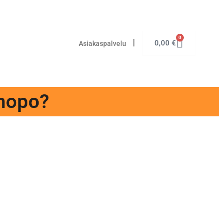
0
I
0,00
€
Asiakaspalvelu
ömopo?