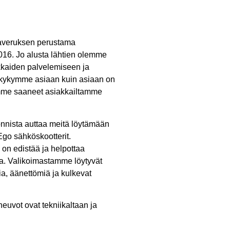
averuksen perustama
016. Jo alusta lähtien olemme
kaiden palvelemiseen ja
tikykymme asiaan kuin asiaan on
emme saaneet asiakkailtamme
nnista auttaa meitä löytämään
 Ego sähköskootterit.
n edistää ja helpottaa
ea. Valikoimastamme löytyvät
ia, äänettömiä ja kulkevat
uvot ovat tekniikaltaan ja