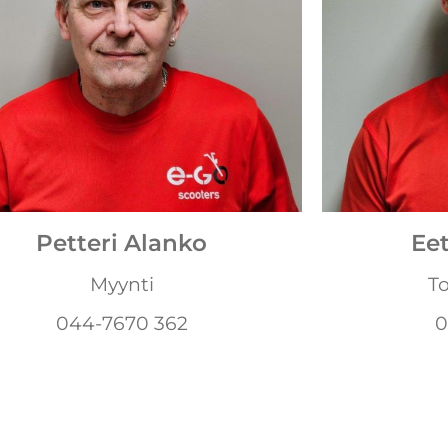
Petteri Alanko
Ee
Myynti
T
044-7670 362
0