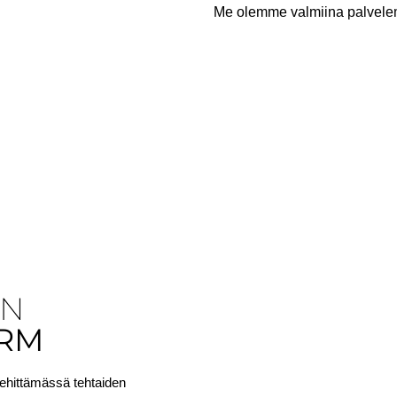
Me olemme valmiina palvele
EN
RM
ehittämässä tehtaiden