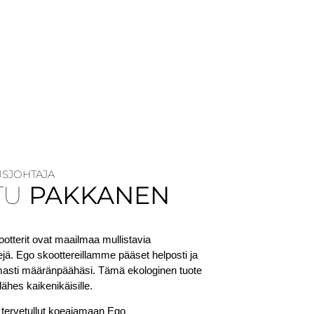
USJOHTAJA
TU
PAKKANEN
tterit ovat maailmaa mullistavia
ä. Ego skoottereillamme pääset helposti ja
masti määränpäähäsi. Tämä ekologinen tuote
lähes kaikenikäisille.
 tervetullut koeajamaan Ego