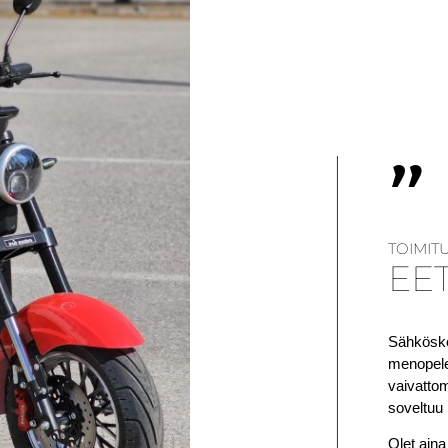
"
TOIMIT
EE
Sähköskoo
menopelej
vaivatto
soveltuu 
Olet aina