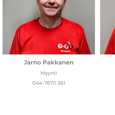
Jarno Pakkanen
Myynti
044-7670 361​