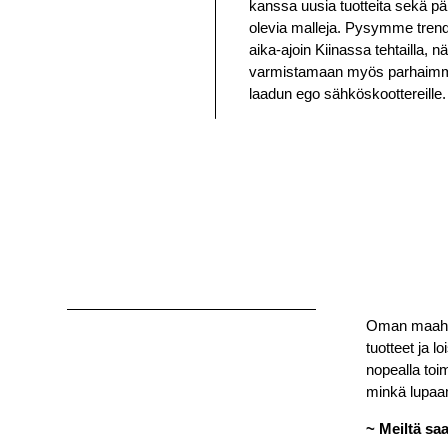
kanssa uusia tuotteita sekä p
olevia malleja. Pysymme trend
aika-ajoin Kiinassa tehtailla,
varmistamaan myös parhaimm
laadun ego sähköskoottereille
Oman maahant
tuotteet ja l
nopealla toi
minkä lupa
~ Meiltä sa