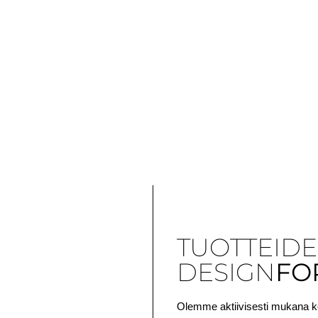
TUOTTEID
DESIGN
FO
Olemme aktiivisesti mukana k