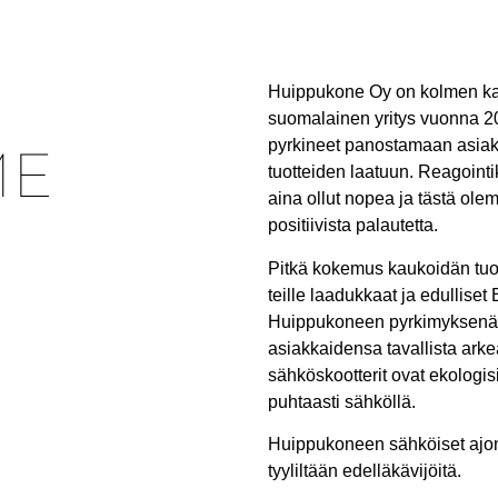
Huippukone Oy on kolmen k
suomalainen yritys vuonna 2
pyrkineet panostamaan asiak
ME
tuotteiden laatuun. Reagoin
aina ollut nopea ja tästä ol
positiivista palautetta.
Pitkä kokemus kaukoidän tuo
teille laadukkaat ja edulliset
Huippukoneen pyrkimyksenä o
asiakkaidensa tavallista ark
sähköskootterit ovat ekologis
puhtaasti sähköllä.
Huippukoneen sähköiset ajone
tyyliltään edelläkävijöitä.