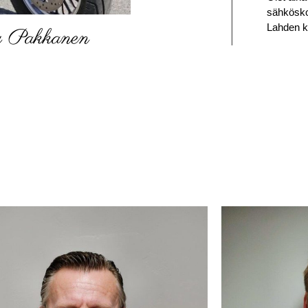
sähkösko
Lahden 
u Pakkanen