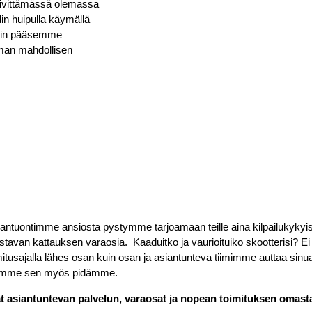
äivittämässä olemassa
in huipulla käymällä
 näin pääsemme
an mahdollisen
.
uontimme ansiosta pystymme tarjoamaan teille aina kilpailukykyiset
oistavan kattauksen varaosia. Kaaduitko ja vaurioituiko skootterisi? Ei
mitusajalla lähes osan kuin osan ja asiantunteva tiimimme auttaa sin
amme sen myös pidämme.
at asiantuntevan palvelun, varaosat ja nopean toimituksen omas