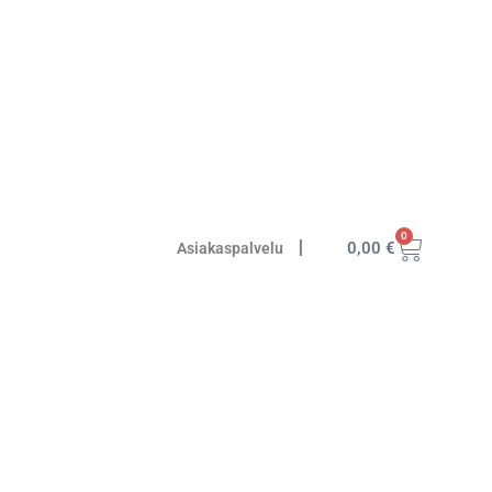
0
I
0,00
€
Asiakaspalvelu