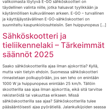
valikoimasta löytyvä E-GO sähköskootteri on
täydellinen valinta niille, jotka haluavat tyylikkään ja
käytännöllisen kulkuvälineen arkeen. E-GO – turvallinen
ja käyttäjäystävällinen E-GO-sähköskootteri on
suunniteltu kaupunkiolosuhteisiin. Sen huippunopeus […]
Sähköskootteri ja
tieliikennelaki – Tärkeimmät
säännöt 2025
Saako sähköskootterilla ajaa ilman ajokorttia? Kyllä,
mutta vain tietyin ehdoin. Suomessa sähköskootteri
rinnastetaan polkupyörään, jos sen teho on enintään
1000 W ja huippunopeus enintään 25 km/h. Tällöin
skootterilla saa ajaa ilman ajokorttia, eikä sitä tarvitse
rekisteröidä tai vakuuttaa erikseen. Missä
sähköskootterilla saa ajaa? Sähköskootterilla tulee
pääsääntöisesti ajaa pyörätiellä. Jalankulkijoiden seassa