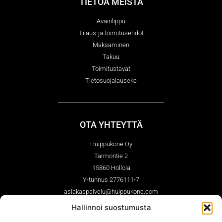
TIETOA MEISTÄ
Avainlippu
Tilaus-ja toimitusehdot
Maksaminen
Takuu
Toimitustavat
Tietosuojalauseke
OTA YHTEYTTÄ
Huippukone Oy
Tarmontie 2
15860 Hollola
Y-tunnus 2776111-7
asiakaspalvelu@huippukone.com
03-7561210 (ark. 9.00-14.00)
Hallinnoi suostumusta
Whatsapp 044-7670362