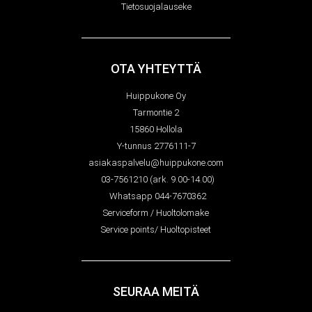
Tietosuojalauseke
OTA YHTEYTTÄ
Huippukone Oy
Tarmontie 2
15860 Hollola
Y-tunnus 2776111-7
asiakaspalvelu@huippukone.com
03-7561210 (ark. 9.00-14.00)
Whatsapp 044-7670362
Serviceform / Huoltolomake
Service points/ Huoltopisteet
SEURAA MEITÄ