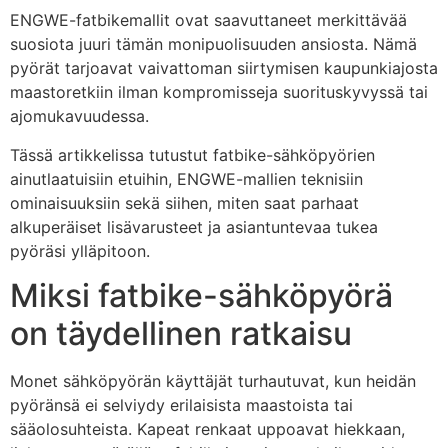
ENGWE-fatbikemallit ovat saavuttaneet merkittävää
suosiota juuri tämän monipuolisuuden ansiosta. Nämä
pyörät tarjoavat vaivattoman siirtymisen kaupunkiajosta
maastoretkiin ilman kompromisseja suorituskyvyssä tai
ajomukavuudessa.
Tässä artikkelissa tutustut fatbike-sähköpyörien
ainutlaatuisiin etuihin, ENGWE-mallien teknisiin
ominaisuuksiin sekä siihen, miten saat parhaat
alkuperäiset lisävarusteet ja asiantuntevaa tukea
pyöräsi ylläpitoon.
Miksi fatbike-sähköpyörä
on täydellinen ratkaisu
Monet sähköpyörän käyttäjät turhautuvat, kun heidän
pyöränsä ei selviydy erilaisista maastoista tai
sääolosuhteista. Kapeat renkaat uppoavat hiekkaan,