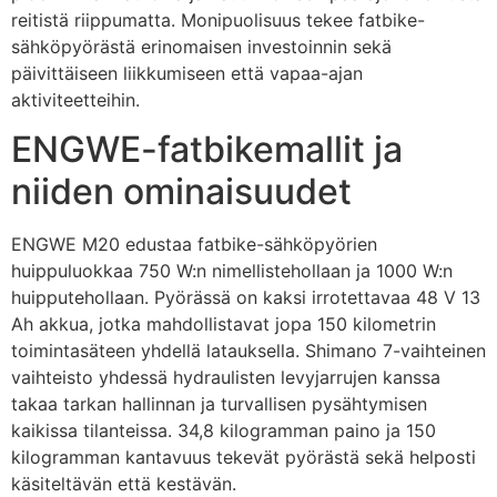
reitistä riippumatta. Monipuolisuus tekee fatbike-
sähköpyörästä erinomaisen investoinnin sekä
päivittäiseen liikkumiseen että vapaa-ajan
aktiviteetteihin.
ENGWE-fatbikemallit ja
niiden ominaisuudet
ENGWE M20 edustaa fatbike-sähköpyörien
huippuluokkaa 750 W:n nimellistehollaan ja 1000 W:n
huipputehollaan. Pyörässä on kaksi irrotettavaa 48 V 13
Ah akkua, jotka mahdollistavat jopa 150 kilometrin
toimintasäteen yhdellä latauksella. Shimano 7-vaihteinen
vaihteisto yhdessä hydraulisten levyjarrujen kanssa
takaa tarkan hallinnan ja turvallisen pysähtymisen
kaikissa tilanteissa. 34,8 kilogramman paino ja 150
kilogramman kantavuus tekevät pyörästä sekä helposti
käsiteltävän että kestävän.