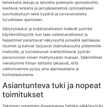
tehokkaita akkuja ja latureita pidempiin ajomatkoihin,
kestäviä renkaita ja jarrujärjestelmiä optimaaliseen
suorituskykyyn sekä kypäriä ja turvavarusteita
turvalliseen ajamiseen.
Säilytyslaukut ja kuljetusratkaisut lisäävät pyöräsi
käytännöllisyyttä, kun taas valaistusratkaisut ja
heijastimet parantavat näkyvyyttä pimeällä ajettaessa.
Istuimet ja kahvat tarjoavat lisämukavuutta pidemmille
matkoille, ja koristeluosat mahdollistavat pyörän
personoinnin omien mieltymysten mukaan. Säännölliset
vierailumme Kiinan tehtailla takaavat, että
valikoimamme pysyy aina ajantasaisena ja
korkealaatuisena.
Asiantunteva tuki ja nopeat
toimitukset
Teknisten ongelmien ilmaantuessa fatbike-sähköpyörän