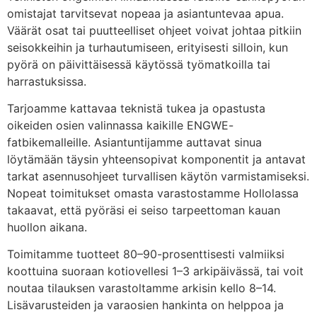
omistajat tarvitsevat nopeaa ja asiantuntevaa apua.
Väärät osat tai puutteelliset ohjeet voivat johtaa pitkiin
seisokkeihin ja turhautumiseen, erityisesti silloin, kun
pyörä on päivittäisessä käytössä työmatkoilla tai
harrastuksissa.
Tarjoamme kattavaa teknistä tukea ja opastusta
oikeiden osien valinnassa kaikille ENGWE-
fatbikemalleille. Asiantuntijamme auttavat sinua
löytämään täysin yhteensopivat komponentit ja antavat
tarkat asennusohjeet turvallisen käytön varmistamiseksi.
Nopeat toimitukset omasta varastostamme Hollolassa
takaavat, että pyöräsi ei seiso tarpeettoman kauan
huollon aikana.
Toimitamme tuotteet 80–90-prosenttisesti valmiiksi
koottuina suoraan kotiovellesi 1–3 arkipäivässä, tai voit
noutaa tilauksen varastoltamme arkisin kello 8–14.
Lisävarusteiden ja varaosien hankinta on helppoa ja