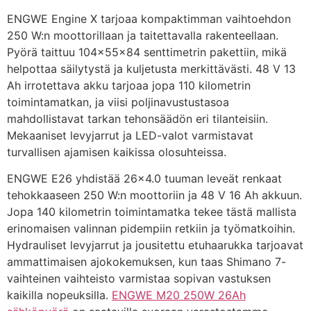
ENGWE Engine X tarjoaa kompaktimman vaihtoehdon
250 W:n moottorillaan ja taitettavalla rakenteellaan.
Pyörä taittuu 104×55×84 senttimetrin pakettiin, mikä
helpottaa säilytystä ja kuljetusta merkittävästi. 48 V 13
Ah irrotettava akku tarjoaa jopa 110 kilometrin
toimintamatkan, ja viisi poljinavustustasoa
mahdollistavat tarkan tehonsäädön eri tilanteisiin.
Mekaaniset levyjarrut ja LED-valot varmistavat
turvallisen ajamisen kaikissa olosuhteissa.
ENGWE E26 yhdistää 26×4.0 tuuman leveät renkaat
tehokkaaseen 250 W:n moottoriin ja 48 V 16 Ah akkuun.
Jopa 140 kilometrin toimintamatka tekee tästä mallista
erinomaisen valinnan pidempiin retkiin ja työmatkoihin.
Hydrauliset levyjarrut ja jousitettu etuhaarukka tarjoavat
ammattimaisen ajokokemuksen, kun taas Shimano 7-
vaihteinen vaihteisto varmistaa sopivan vastuksen
kaikilla nopeuksilla.
ENGWE M20 250W 26Ah