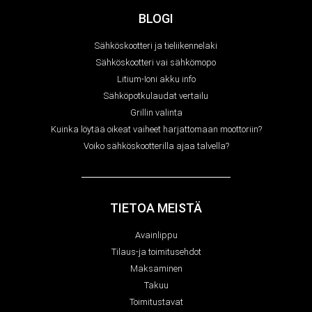
BLOGI
Sähköskootteri ja tieliikennelaki
Sähköskootteri vai sähkömopo
Litium-Ioni akku info
Sähköpotkulaudat vertailu
Grillin valinta
Kuinka löytää oikeat vaiheet harjattomaan moottoriin?
Voiko sähköskootterilla ajaa talvella?
TIETOA MEISTÄ
Avainlippu
Tilaus-ja toimitusehdot
Maksaminen
Takuu
Toimitustavat