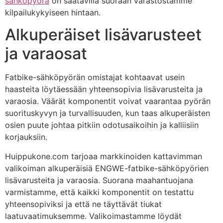
sähköpyörä
on saatavilla suoraan varastostamme
kilpailukykyiseen hintaan.
Alkuperäiset lisävarusteet
ja varaosat
Fatbike-sähköpyörän omistajat kohtaavat usein
haasteita löytäessään yhteensopivia lisävarusteita ja
varaosia. Väärät komponentit voivat vaarantaa pyörän
suorituskyvyn ja turvallisuuden, kun taas alkuperäisten
osien puute johtaa pitkiin odotusaikoihin ja kalliisiin
korjauksiin.
Huippukone.com tarjoaa markkinoiden kattavimman
valikoiman alkuperäisiä ENGWE-fatbike-sähköpyörien
lisävarusteita ja varaosia. Suorana maahantuojana
varmistamme, että kaikki komponentit on testattu
yhteensopiviksi ja että ne täyttävät tiukat
laatuvaatimuksemme. Valikoimastamme löydät