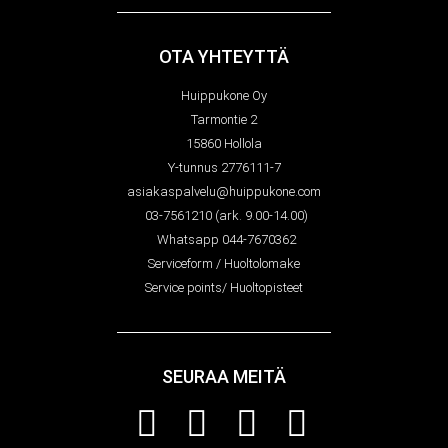
OTA YHTEYTTÄ
Huippukone Oy
Tarmontie 2
15860 Hollola
Y-tunnus 2776111-7
asiakaspalvelu@huippukone.com
03-7561210 (ark. 9.00-14.00)
Whatsapp 044-7670362
Serviceform / Huoltolomake
Service points/ Huoltopisteet
SEURAA MEITÄ