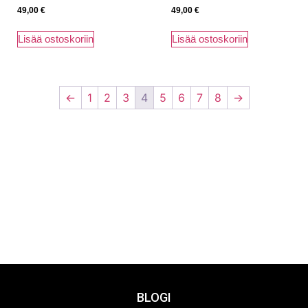
49,00
€
49,00
€
Lisää ostoskoriin
Lisää ostoskoriin
←
1
2
3
4
5
6
7
8
→
BLOGI