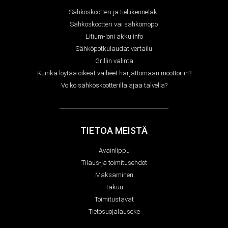
Sähköskootteri ja tieliikennelaki
Sähköskootteri vai sähkömopo
Litium-Ioni akku info
Sähköpotkulaudat vertailu
Grillin valinta
Kuinka löytää oikeat vaiheet harjattomaan moottoriin?
Voiko sähköskootterilla ajaa talvella?
TIETOA MEISTÄ
Avainlippu
Tilaus-ja toimitusehdot
Maksaminen
Takuu
Toimitustavat
Tietosuojalauseke