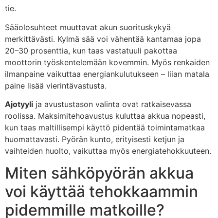
tie.
Sääolosuhteet muuttavat akun suorituskykyä
merkittävästi. Kylmä sää voi vähentää kantamaa jopa
20–30 prosenttia, kun taas vastatuuli pakottaa
moottorin työskentelemään kovemmin. Myös renkaiden
ilmanpaine vaikuttaa energiankulutukseen – liian matala
paine lisää vierintävastusta.
Ajotyyli
ja avustustason valinta ovat ratkaisevassa
roolissa. Maksimitehoavustus kuluttaa akkua nopeasti,
kun taas maltillisempi käyttö pidentää toimintamatkaa
huomattavasti. Pyörän kunto, erityisesti ketjun ja
vaihteiden huolto, vaikuttaa myös energiatehokkuuteen.
Miten sähköpyörän akkua
voi käyttää tehokkaammin
pidemmille matkoille?