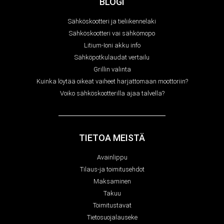
BLOGI
Sähköskootteri ja tieliikennelaki
Sähköskootteri vai sähkömopo
Litium-Ioni akku info
Sähköpotkulaudat vertailu
Grillin valinta
Kuinka löytää oikeat vaiheet harjattomaan moottoriin?
Voiko sähköskootterilla ajaa talvella?
TIETOA MEISTÄ
Avainlippu
Tilaus-ja toimitusehdot
Maksaminen
Takuu
Toimitustavat
Tietosuojalauseke