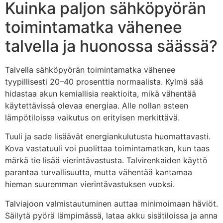
Kuinka paljon sähköpyörän
toimintamatka vähenee
talvella ja huonossa säässä?
Talvella sähköpyörän toimintamatka vähenee
tyypillisesti 20–40 prosenttia normaalista. Kylmä sää
hidastaa akun kemiallisia reaktioita, mikä vähentää
käytettävissä olevaa energiaa. Alle nollan asteen
lämpötiloissa vaikutus on erityisen merkittävä.
Tuuli ja sade lisäävät energiankulutusta huomattavasti.
Kova vastatuuli voi puolittaa toimintamatkan, kun taas
märkä tie lisää vierintävastusta. Talvirenkaiden käyttö
parantaa turvallisuutta, mutta vähentää kantamaa
hieman suuremman vierintävastuksen vuoksi.
Talviajoon valmistautuminen auttaa minimoimaan häviöt.
Säilytä pyörä lämpimässä, lataa akku sisätiloissa ja anna