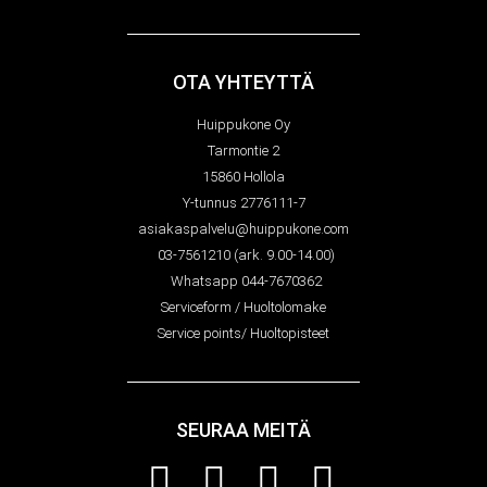
OTA YHTEYTTÄ
Huippukone Oy
Tarmontie 2
15860 Hollola
Y-tunnus 2776111-7
asiakaspalvelu@huippukone.com
03-7561210 (ark. 9.00-14.00)
Whatsapp 044-7670362
Serviceform / Huoltolomake
Service points/ Huoltopisteet
SEURAA MEITÄ