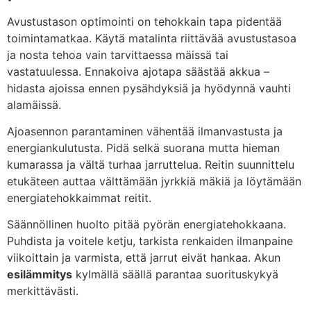
Avustustason optimointi on tehokkain tapa pidentää
toimintamatkaa. Käytä matalinta riittävää avustustasoa
ja nosta tehoa vain tarvittaessa mäissä tai
vastatuulessa. Ennakoiva ajotapa säästää akkua –
hidasta ajoissa ennen pysähdyksiä ja hyödynnä vauhti
alamäissä.
Ajoasennon parantaminen vähentää ilmanvastusta ja
energiankulutusta. Pidä selkä suorana mutta hieman
kumarassa ja vältä turhaa jarruttelua. Reitin suunnittelu
etukäteen auttaa välttämään jyrkkiä mäkiä ja löytämään
energiatehokkaimmat reitit.
Säännöllinen huolto pitää pyörän energiatehokkaana.
Puhdista ja voitele ketju, tarkista renkaiden ilmanpaine
viikoittain ja varmista, että jarrut eivät hankaa. Akun
esilämmitys
kylmällä säällä parantaa suorituskykyä
merkittävästi.