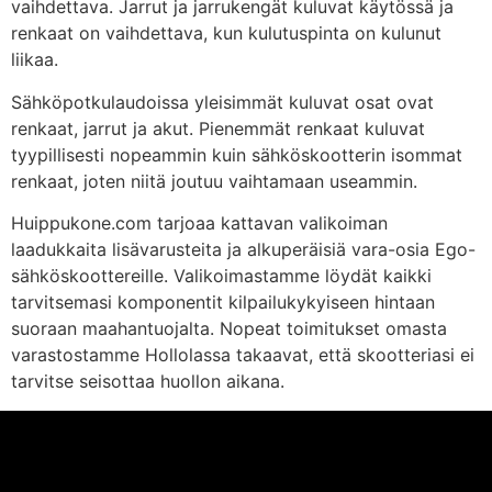
vaihdettava. Jarrut ja jarrukengät kuluvat käytössä ja
renkaat on vaihdettava, kun kulutuspinta on kulunut
liikaa.
Sähköpotkulaudoissa yleisimmät kuluvat osat ovat
renkaat, jarrut ja akut. Pienemmät renkaat kuluvat
tyypillisesti nopeammin kuin sähköskootterin isommat
renkaat, joten niitä joutuu vaihtamaan useammin.
Huippukone.com tarjoaa kattavan valikoiman
laadukkaita lisävarusteita ja alkuperäisiä vara-osia Ego-
sähköskoottereille. Valikoimastamme löydät kaikki
tarvitsemasi komponentit kilpailukykyiseen hintaan
suoraan maahantuojalta. Nopeat toimitukset omasta
varastostamme Hollolassa takaavat, että skootteriasi ei
tarvitse seisottaa huollon aikana.