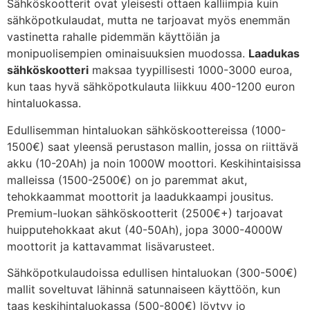
Sähköskootterit ovat yleisesti ottaen kalliimpia kuin
sähköpotkulaudat, mutta ne tarjoavat myös enemmän
vastinetta rahalle pidemmän käyttöiän ja
monipuolisempien ominaisuuksien muodossa.
Laadukas
sähköskootteri
maksaa tyypillisesti 1000-3000 euroa,
kun taas hyvä sähköpotkulauta liikkuu 400-1200 euron
hintaluokassa.
Edullisemman hintaluokan sähköskoottereissa (1000-
1500€) saat yleensä perustason mallin, jossa on riittävä
akku (10-20Ah) ja noin 1000W moottori. Keskihintaisissa
malleissa (1500-2500€) on jo paremmat akut,
tehokkaammat moottorit ja laadukkaampi jousitus.
Premium-luokan sähköskootterit (2500€+) tarjoavat
huipputehokkaat akut (40-50Ah), jopa 3000-4000W
moottorit ja kattavammat lisävarusteet.
Sähköpotkulaudoissa edullisen hintaluokan (300-500€)
mallit soveltuvat lähinnä satunnaiseen käyttöön, kun
taas keskihintaluokassa (500-800€) löytyy jo