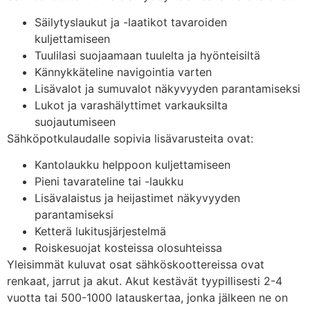
Säilytyslaukut ja -laatikot tavaroiden
kuljettamiseen
Tuulilasi suojaamaan tuulelta ja hyönteisiltä
Kännykkäteline navigointia varten
Lisävalot ja sumuvalot näkyvyyden parantamiseksi
Lukot ja varashälyttimet varkauksilta
suojautumiseen
Sähköpotkulaudalle sopivia lisävarusteita ovat:
Kantolaukku helppoon kuljettamiseen
Pieni tavarateline tai -laukku
Lisävalaistus ja heijastimet näkyvyyden
parantamiseksi
Ketterä lukitusjärjestelmä
Roiskesuojat kosteissa olosuhteissa
Yleisimmät kuluvat osat sähköskoottereissa ovat
renkaat, jarrut ja akut. Akut kestävät tyypillisesti 2-4
vuotta tai 500-1000 latauskertaa, jonka jälkeen ne on