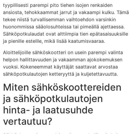
tyypillisesti parempi pito tiehen isojen renkaiden
ansiosta, tehokkaammat jarrut ja vakaampi kulku. Tämä
tekee niistä turvallisemman vaihtoehdon varsinkin
huonommissa sääolosuhteissa tai pimeällä ajettaessa.
Sähköpotkulaudat ovat alttiimpia tien epätasaisuuksille
ja pienille esteille, mikä lisää kaatumisvaaraa.
Aloittelijoille sähköskootteri on usein parempi valinta
helpon hallittavuuden ja vakaamman ajokokemuksen
vuoksi. Kokeneemmat käyttäjät saattavat arvostaa
sähköpotkulautojen ketteryyttä ja kuljetettavuutta.
Miten sähköskoottereiden
ja sähköpotkulautojen
hinta- ja laatusuhde
vertautuu?