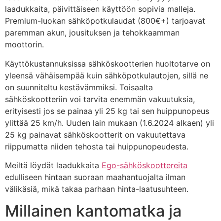
laadukkaita, päivittäiseen käyttöön sopivia malleja.
Premium-luokan sähköpotkulaudat (800€+) tarjoavat
paremman akun, jousituksen ja tehokkaamman
moottorin.
Käyttökustannuksissa sähköskootterien huoltotarve on
yleensä vähäisempää kuin sähköpotkulautojen, sillä ne
on suunniteltu kestävämmiksi. Toisaalta
sähköskootteriin voi tarvita enemmän vakuutuksia,
erityisesti jos se painaa yli 25 kg tai sen huippunopeus
ylittää 25 km/h. Uuden lain mukaan (1.6.2024 alkaen) yli
25 kg painavat sähköskootterit on vakuutettava
riippumatta niiden tehosta tai huippunopeudesta.
Meiltä löydät laadukkaita
Ego-sähköskoottereita
edulliseen hintaan suoraan maahantuojalta ilman
välikäsiä, mikä takaa parhaan hinta-laatusuhteen.
Millainen kantomatka ja