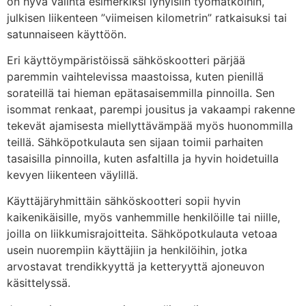
on hyvä valinta esimerkiksi lyhyisiin työmatkoihin,
julkisen liikenteen ”viimeisen kilometrin” ratkaisuksi tai
satunnaiseen käyttöön.
Eri käyttöympäristöissä sähköskootteri pärjää
paremmin vaihtelevissa maastoissa, kuten pienillä
sorateillä tai hieman epätasaisemmilla pinnoilla. Sen
isommat renkaat, parempi jousitus ja vakaampi rakenne
tekevät ajamisesta miellyttävämpää myös huonommilla
teillä. Sähköpotkulauta sen sijaan toimii parhaiten
tasaisilla pinnoilla, kuten asfaltilla ja hyvin hoidetuilla
kevyen liikenteen väylillä.
Käyttäjäryhmittäin sähköskootteri sopii hyvin
kaikenikäisille, myös vanhemmille henkilöille tai niille,
joilla on liikkumisrajoitteita. Sähköpotkulauta vetoaa
usein nuorempiin käyttäjiin ja henkilöihin, jotka
arvostavat trendikkyyttä ja ketteryyttä ajoneuvon
käsittelyssä.