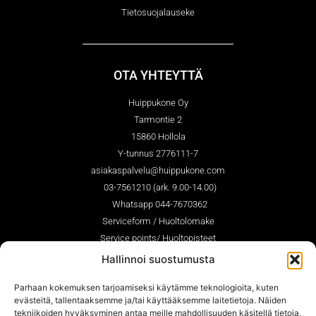
Tietosuojalauseke
OTA YHTEYTTÄ
Huippukone Oy
Tarmontie 2
15860 Hollola
Y-tunnus 2776111-7
asiakaspalvelu@huippukone.com
03-7561210 (ark. 9.00-14.00)
Whatsapp 044-7670362
Serviceform / Huoltolomake
Service points/ Huoltopisteet
Hallinnoi suostumusta
Parhaan kokemuksen tarjoamiseksi käytämme teknologioita, kuten
SEURAA MEITÄ
evästeitä, tallentaaksemme ja/tai käyttääksemme laitetietoja. Näiden
tekniikoiden hyväksyminen antaa meille mahdollisuuden käsitellä tietoja,