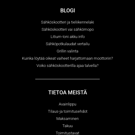
BLOGI
Sähköskootteri ja tieliikennelaki
Sähköskootteri vai sähkömopo
Litium-Ioni akku info
Sähköpotkulaudat vertailu
Grillin valinta
Kuinka löytää oikeat vaiheet harjattomaan moottoriin?
Voiko sähköskootterilla ajaa talvella?
TIETOA MEISTÄ
Avainlippu
Tilaus-ja toimitusehdot
Maksaminen
Takuu
Toimitustavat