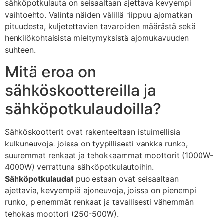
sähköpotkulauta on seisaaltaan ajettava kevyempi
vaihtoehto. Valinta näiden välillä riippuu ajomatkan
pituudesta, kuljetettavien tavaroiden määrästä sekä
henkilökohtaisista mieltymyksistä ajomukavuuden
suhteen.
Mitä eroa on
sähköskoottereilla ja
sähköpotkulaudoilla?
Sähköskootterit ovat rakenteeltaan istuimellisia
kulkuneuvoja, joissa on tyypillisesti vankka runko,
suuremmat renkaat ja tehokkaammat moottorit (1000W-
4000W) verrattuna sähköpotkulautoihin.
Sähköpotkulaudat
puolestaan ovat seisaaltaan
ajettavia, kevyempiä ajoneuvoja, joissa on pienempi
runko, pienemmät renkaat ja tavallisesti vähemmän
tehokas moottori (250-500W).