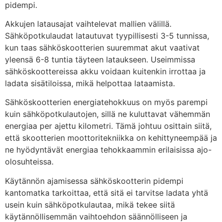
pidempi.
Akkujen latausajat vaihtelevat mallien välillä.
Sähköpotkulaudat latautuvat tyypillisesti 3-5 tunnissa,
kun taas sähköskootterien suuremmat akut vaativat
yleensä 6-8 tuntia täyteen lataukseen. Useimmissa
sähköskoottereissa akku voidaan kuitenkin irrottaa ja
ladata sisätiloissa, mikä helpottaa lataamista.
Sähköskootterien energiatehokkuus on myös parempi
kuin sähköpotkulautojen, sillä ne kuluttavat vähemmän
energiaa per ajettu kilometri. Tämä johtuu osittain siitä,
että skootterien moottoritekniikka on kehittyneempää ja
ne hyödyntävät energiaa tehokkaammin erilaisissa ajo-
olosuhteissa.
Käytännön ajamisessa sähköskootterin pidempi
kantomatka tarkoittaa, että sitä ei tarvitse ladata yhtä
usein kuin sähköpotkulautaa, mikä tekee siitä
käytännöllisemmän vaihtoehdon säännölliseen ja