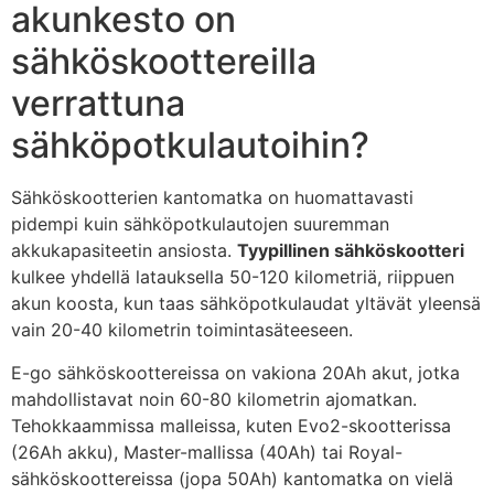
akunkesto on
sähköskoottereilla
verrattuna
sähköpotkulautoihin?
Sähköskootterien kantomatka on huomattavasti
pidempi kuin sähköpotkulautojen suuremman
akkukapasiteetin ansiosta.
Tyypillinen sähköskootteri
kulkee yhdellä latauksella 50-120 kilometriä, riippuen
akun koosta, kun taas sähköpotkulaudat yltävät yleensä
vain 20-40 kilometrin toimintasäteeseen.
E-go sähköskoottereissa on vakiona 20Ah akut, jotka
mahdollistavat noin 60-80 kilometrin ajomatkan.
Tehokkaammissa malleissa, kuten Evo2-skootterissa
(26Ah akku), Master-mallissa (40Ah) tai Royal-
sähköskoottereissa (jopa 50Ah) kantomatka on vielä