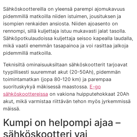
Sähköskoottereilla on yleensä parempi ajomukavuus
pidemmillä matkoilla niiden istuimen, jousituksen ja
isompien renkaiden ansiosta. Niiden ajoasento on
rennompi, sillä kuljettaja istuu mukavasti jalat tasolla.
Sähköpotkulaudoissa kuljettaja seisoo kapealla laudalla,
mikä vaatii enemmän tasapainoa ja voi rasittaa jalkoja
pidemmillä matkoilla.
Teknisiltä ominaisuuksiltaan sähköskootterit tarjoavat
tyypillisesti suuremmat akut (20-50Ah), pidemmän
toimintamatkan (jopa 80-120 km) ja parempaa
suorituskykyä mäkisessä maastossa.
E-go
sähköskoottereissa
on vakiona huipputehokkaat 20Ah
akut, mikä varmistaa riittävän tehon myös jyrkemmissä
mäissä.
Kumpi on helpompi ajaa –
sähköskootteri vai