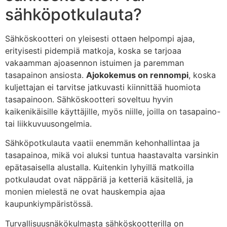
sähköpotkulauta?
Sähköskootteri on yleisesti ottaen helpompi ajaa,
erityisesti pidempiä matkoja, koska se tarjoaa
vakaamman ajoasennon istuimen ja paremman
tasapainon ansiosta.
Ajokokemus on rennompi
, koska
kuljettajan ei tarvitse jatkuvasti kiinnittää huomiota
tasapainoon. Sähköskootteri soveltuu hyvin
kaikenikäisille käyttäjille, myös niille, joilla on tasapaino-
tai liikkuvuusongelmia.
Sähköpotkulauta vaatii enemmän kehonhallintaa ja
tasapainoa, mikä voi aluksi tuntua haastavalta varsinkin
epätasaisella alustalla. Kuitenkin lyhyillä matkoilla
potkulaudat ovat näppäriä ja ketteriä käsitellä, ja
monien mielestä ne ovat hauskempia ajaa
kaupunkiympäristössä.
Turvallisuusnäkökulmasta sähköskootterilla on