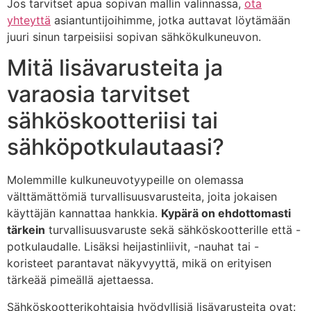
Jos tarvitset apua sopivan mallin valinnassa,
ota
yhteyttä
asiantuntijoihimme, jotka auttavat löytämään
juuri sinun tarpeisiisi sopivan sähkökulkuneuvon.
Mitä lisävarusteita ja
varaosia tarvitset
sähköskootteriisi tai
sähköpotkulautaasi?
Molemmille kulkuneuvotyypeille on olemassa
välttämättömiä turvallisuusvarusteita, joita jokaisen
käyttäjän kannattaa hankkia.
Kypärä on ehdottomasti
tärkein
turvallisuusvaruste sekä sähköskootterille että -
potkulaudalle. Lisäksi heijastinliivit, -nauhat tai -
koristeet parantavat näkyvyyttä, mikä on erityisen
tärkeää pimeällä ajettaessa.
Sähköskootterikohtaisia hyödyllisiä lisävarusteita ovat: