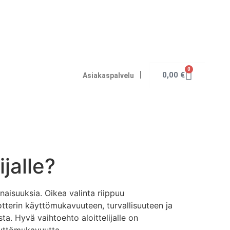
0
I
0,00
€
Asiakaspalvelu
jalle?
inaisuuksia. Oikea valinta riippuu
kootterin käyttömukavuuteen, turvallisuuteen ja
a. Hyvä vaihtoehto aloittelijalle on
äyttömukavuutta.