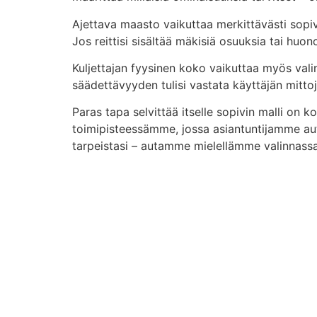
Ajettava maasto vaikuttaa merkittävästi sopiva
Jos reittisi sisältää mäkisiä osuuksia tai huo
Kuljettajan fyysinen koko vaikuttaa myös vali
säädettävyyden tulisi vastata käyttäjän mitt
Paras tapa selvittää itselle sopivin malli on 
toimipisteessämme, jossa asiantuntijamme aut
tarpeistasi – autamme mielellämme valinnassa