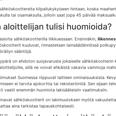
hköskoottereita kilpailukykyiseen hintaan, koska maahant
ulla tai osamaksulla, jolloin saat jopa 45 päivää maksuaikaa
 aloittelijan tulisi huomioida?
usasioita sähköskootterilla liikkuessaan. Ensinnäkin,
liikenne
kootterit kuuluvat, rinnastetaan lainsäädännössä polkupyöri
öräilyn sääntöjä.
Kypärä on ehdoton suojavaruste jokaiselle sähköskootterin ku
aloittelijoille, sillä ne voivat ehkäistä vakavia vammoja mahd
aatimukset Suomessa riippuvat laitteen ominaisuuksista. Ke
seen ei tarvita ajokorttia tai rekisteröintiä. Sen sijaan 
ttö vaatii enemmän huomiota lakisääteisiin vaatimuksiin.
inavat sähköskootterit on lakimuutoksen myötä vakuutettav
ttaa aina tarkistaa tapauskohtaisesti.