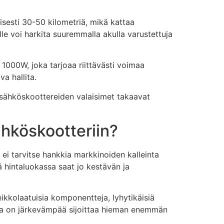
lisesti 30-50 kilometriä, mikä kattaa
le voi harkita suuremmalla akulla varustettuja
i 1000W, joka tarjoaa riittävästi voimaa
a hallita.
go sähköskoottereiden valaisimet takaavat
hköskootteriin?
 ei tarvitse hankkia markkinoiden kalleinta
 hintaluokassa saat jo kestävän ja
ikkolaatuisia komponentteja, lyhytikäisiä
asta on järkevämpää sijoittaa hieman enemmän