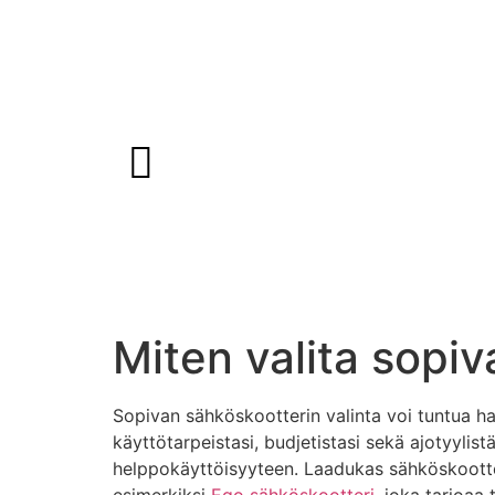
Miten valita sopiva
Sopivan sähköskootterin valinta voi tuntua haas
käyttötarpeistasi, budjetistasi sekä ajotyylist
helppokäyttöisyyteen. Laadukas sähköskootteri
esimerkiksi
Ego sähköskootteri
, joka tarjoaa