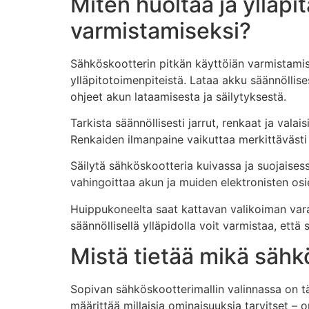
Miten huoltaa ja ylläpi
varmistamiseksi?
Sähköskootterin pitkän käyttöiän varmistamis
ylläpitotoimenpiteistä. Lataa akku säännöllises
ohjeet akun lataamisesta ja säilytyksestä.
Tarkista säännöllisesti jarrut, renkaat ja valai
Renkaiden ilmanpaine vaikuttaa merkittävästi a
Säilytä sähköskootteria kuivassa ja suojaisess
vahingoittaa akun ja muiden elektronisten osi
Huippukoneelta saat kattavan valikoiman varaos
säännöllisellä ylläpidolla voit varmistaa, että
Mistä tietää mikä sähkö
Sopivan sähköskootterimallin valinnassa on t
määrittää millaisia ominaisuuksia tarvitset – o