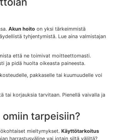
ttöiän
ssa.
Akun hoito
on yksi tärkeimmistä
täydellistä tyhjentymistä. Lue aina valmistajan
armista että ne toimivat moitteettomasti.
ti ja pidä huolta oikeasta paineesta.
n kosteudelle, pakkaselle tai kuumuudelle voi
tai korjauksia tarvitaan. Pienellä vaivalla ja
 omiin tarpeisiin?
ilökohtaiset mieltymykset.
Käyttötarkoitus
n harrastusväline vai jotain siltä väliltä?