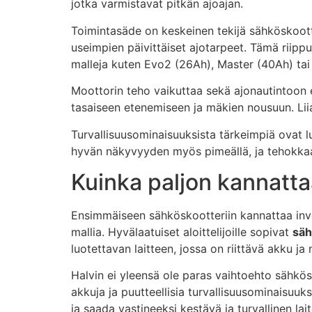
jotka varmistavat pitkän ajoajan.
Toimintasäde on keskeinen tekijä sähköskootter
useimpien päivittäiset ajotarpeet. Tämä riipp
malleja kuten Evo2 (26Ah), Master (40Ah) tai
Moottorin teho vaikuttaa sekä ajonautintoon ett
tasaiseen etenemiseen ja mäkien nousuun. Liia
Turvallisuusominaisuuksista tärkeimpiä ovat lu
hyvän näkyvyyden myös pimeällä, ja tehokkaat
Kuinka paljon kannatt
Ensimmäiseen sähköskootteriin kannattaa invest
mallia. Hyvälaatuiset aloittelijoille sopivat
säh
luotettavan laitteen, jossa on riittävä akku ja
Halvin ei yleensä ole paras vaihtoehto sähkös
akkuja ja puutteellisia turvallisuusominaisu
ja saada vastineeksi kestävä ja turvallinen lait