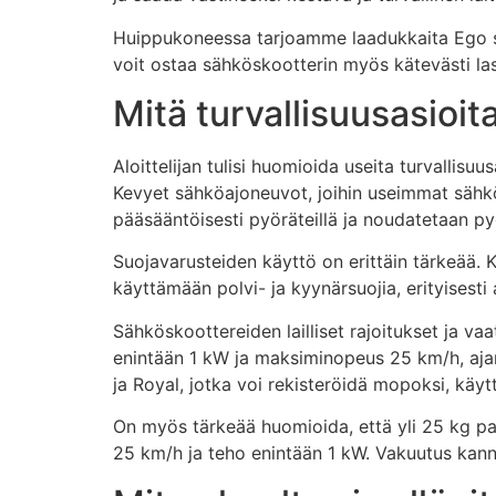
Huippukoneessa tarjoamme laadukkaita Ego sä
voit ostaa sähköskootterin myös kätevästi lask
Mitä turvallisuusasioita
Aloittelijan tulisi huomioida useita turvallisu
Kevyet sähköajoneuvot, joihin useimmat sähkös
pääsääntöisesti pyöräteillä ja noudatetaan py
Suojavarusteiden käyttö on erittäin tärkeää. 
käyttämään polvi- ja kyynärsuojia, erityisesti 
Sähköskoottereiden lailliset rajoitukset ja v
enintään 1 kW ja maksiminopeus 25 km/h, ajami
ja Royal, jotka voi rekisteröidä mopoksi, käy
On myös tärkeää huomioida, että yli 25 kg pa
25 km/h ja teho enintään 1 kW. Vakuutus kanna