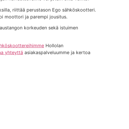
silla, riittää perustason Ego sähköskootteri.
pi moottori ja parempi jousitus.
ohjaustangon korkeuden sekä istuimen
hköskoottereihimme
Hollolan
aa yhteyttä
asiakaspalveluumme ja kertoa