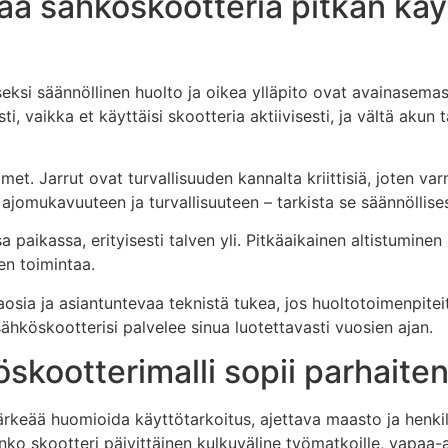
tää sähköskootteria pitkän käy
eksi säännöllinen huolto ja oikea ylläpito ovat avainasema
ti, vaikka et käyttäisi skootteria aktiivisesti, ja vältä akun 
simet. Jarrut ovat turvallisuuden kannalta kriittisiä, joten v
jomukavuuteen ja turvallisuuteen – tarkista se säännöllises
a paikassa, erityisesti talven yli. Pitkäaikainen altistumine
en toimintaa.
ia ja asiantuntevaa teknistä tukea, jos huoltotoimenpiteitä 
 sähköskootterisi palvelee sinua luotettavasti vuosien ajan.
skootterimalli sopii parhaiten
ärkeää huomioida käyttötarkoitus, ajettava maasto ja henk
nko skootteri päivittäinen kulkuväline työmatkoille, vapaa-aja