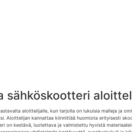
 sähköskootteri aloitteli
tavalta aloittelijalle, kun tarjolla on lukuisia malleja ja om
äsi. Aloittelijan kannattaa kiinnittää huomiota erityisesti s
 on kestävä, luotettava ja valmistettu hyvistä materiaaleist
 tasapainoisen yhdistelmän kestävyyttä, suorituskykyä ja k