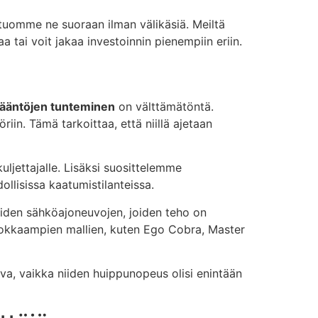
uomme ne suoraan ilman välikäsiä. Meiltä
 tai voit jakaa investoinnin pienempiin eriin.
sääntöjen tunteminen
on välttämätöntä.
in. Tämä tarkoittaa, että niillä ajetaan
ljettajalle. Lisäksi suosittelemme
ollisissa kaatumistilanteissa.
vyiden sähköajoneuvojen, joiden teho on
tehokkaampien mallien, kuten Ego Cobra, Master
a, vaikka niiden huippunopeus olisi enintään