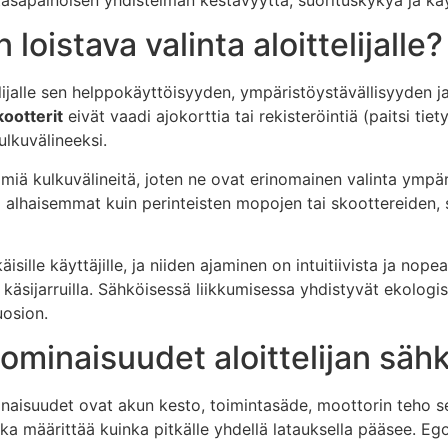
loistava valinta aloittelijalle?
lijalle sen helppokäyttöisyyden, ympäristöystävällisyyden 
ootterit
eivät vaadi ajokorttia tai rekisteröintiä (paitsi ti
ulkuvälineeksi.
ä kulkuvälineitä, joten ne ovat erinomainen valinta ympärist
lhaisemmat kuin perinteisten mopojen tai skoottereiden, si
sille käyttäjille, ja niiden ajaminen on intuitiivista ja nope
i käsijarruilla. Sähköisessä liikkumisessa yhdistyvät ekologi
uosion.
ominaisuudet aloittelijan säh
inaisuudet ovat akun kesto, toimintasäde, moottorin teho s
oka määrittää kuinka pitkälle yhdellä latauksella pääsee. 