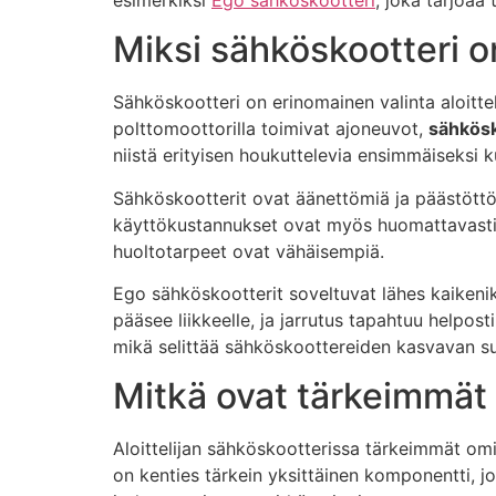
Miksi sähköskootteri on 
Sähköskootteri on erinomainen valinta aloitte
polttomoottorilla toimivat ajoneuvot,
sähkösk
niistä erityisen houkuttelevia ensimmäiseksi k
Sähköskootterit ovat äänettömiä ja päästöttömi
käyttökustannukset ovat myös huomattavasti a
huoltotarpeet ovat vähäisempiä.
Ego sähköskootterit soveltuvat lähes kaikenikäi
pääsee liikkeelle, ja jarrutus tapahtuu helpost
mikä selittää sähköskoottereiden kasvavan s
Mitkä ovat tärkeimmät 
Aloittelijan sähköskootterissa tärkeimmät om
on kenties tärkein yksittäinen komponentti, j