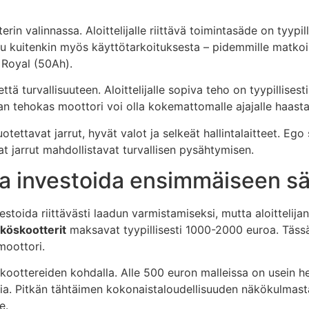
in valinnassa. Aloittelijalle riittävä toimintasäde on tyypil
uu kuitenkin myös käyttötarkoituksesta – pidemmille matkoil
 Royal (50Ah).
ä turvallisuuteen. Aloittelijalle sopiva teho on tyypillisest
n tehokas moottori voi olla kokemattomalle ajajalle haastav
otettavat jarrut, hyvät valot ja selkeät hallintalaitteet. E
 jarrut mahdollistavat turvallisen pysähtymisen.
aa investoida ensimmäiseen sä
oida riittävästi laadun varmistamiseksi, mutta aloittelijan
köskootterit
maksavat tyypillisesti 1000-2000 euroa. Tässä
 moottori.
koottereiden kohdalla. Alle 500 euron malleissa on usein he
uksia. Pitkän tähtäimen kokonaistaloudellisuuden näkökulm
e.