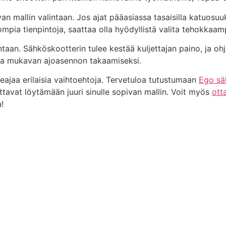
n mallin valintaan. Jos ajat pääasiassa tasaisilla katuosuuk
nompia tienpintoja, saattaa olla hyödyllistä valita tehokkaam
ntaan. Sähköskootterin tulee kestää kuljettajan paino, ja 
oja mukavan ajoasennon takaamiseksi.
koeajaa erilaisia vaihtoehtoja. Tervetuloa tutustumaan
Ego sä
tavat löytämään juuri sinulle sopivan mallin. Voit myös
ott
!