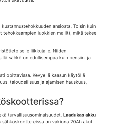
ja kustannustehokkuuden ansiosta. Toisin kuin
etyt tehokkaampien luokkien mallit), mikä tekee
ötietoiselle liikkujalle. Niiden
llä sähkö on edullisempaa kuin bensiini ja
asti opittavissa. Kevyellä kaasun käytöllä
suus, taloudellisuus ja ajamisen hauskuus,
köskootterissa?
ekä turvallisuusominaisuudet.
Laadukas akku
Ego sähköskoottereissa on vakiona 20Ah akut,