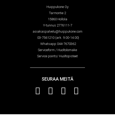
Huippukone Oy
Tarmontie 2
15860 Hollola
Y-tunnus 2776111-7
asiakaspalvelu@huippukone.com
03-7561210 (ark. 9.00-14.00)
Whatsapp 044-7670362
Serviceform / Huoltolomake
Service points/ Huoltopisteet
SEURAA MEITÄ