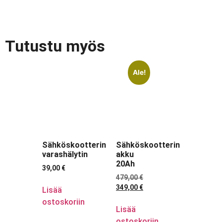
Tutustu myös
Ale!
Sähköskootterin
Sähköskootterin
varashälytin
akku
20Ah
39,00
€
479,00
€
349,00
€
Lisää
ostoskoriin
Lisää
ostoskoriin