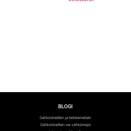
BLOGI
Sähköskootteri ja tieliikennelaki
Sähköskootteri vai sähkömopo