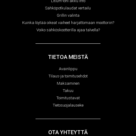
Litium-Ioni akku info
Sähköpotkulaudat vertailu
Grillin valinta
Kuinka löytää oikeat vaiheet harjattomaan moottoriin?
Voiko sähköskootterilla ajaa talvella?
TIETOA MEISTÄ
Avainlippu
Tilaus-ja toimitusehdot
Maksaminen
Takuu
Toimitustavat
Tietosuojalauseke
OTA YHTEYTTÄ