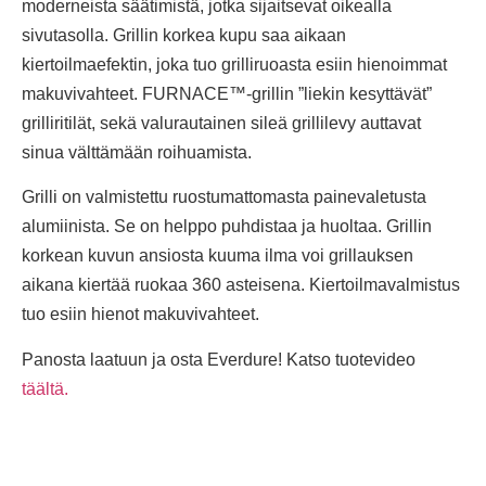
moderneista säätimistä, jotka sijaitsevat oikealla
sivutasolla. Grillin korkea kupu saa aikaan
kiertoilmaefektin, joka tuo grilliruoasta esiin hienoimmat
makuvivahteet. FURNACE™-grillin ”liekin kesyttävät”
grilliritilät, sekä valurautainen sileä grillilevy auttavat
sinua välttämään roihuamista.
Grilli on valmistettu ruostumattomasta painevaletusta
alumiinista. Se on helppo puhdistaa ja huoltaa. Grillin
korkean kuvun ansiosta kuuma ilma voi grillauksen
aikana kiertää ruokaa 360 asteisena. Kiertoilmavalmistus
tuo esiin hienot makuvivahteet.
Panosta laatuun ja osta Everdure! Katso tuotevideo
täältä.