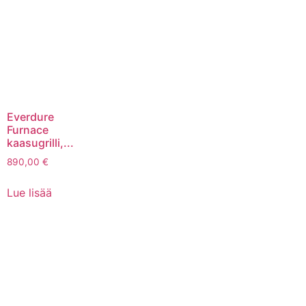
Everdure
Furnace
kaasugrilli,...
890,00
€
Lue lisää