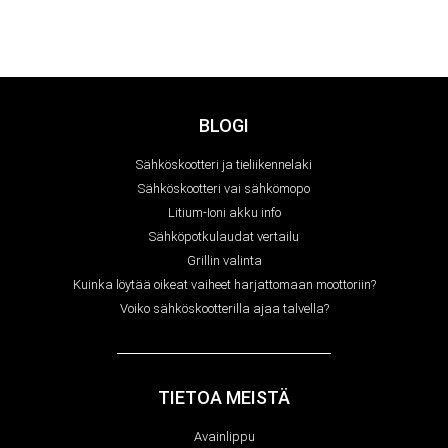
BLOGI
Sähköskootteri ja tieliikennelaki
Sähköskootteri vai sähkömopo
Litium-Ioni akku info
Sähköpotkulaudat vertailu
Grillin valinta
Kuinka löytää oikeat vaiheet harjattomaan moottoriin?
Voiko sähköskootterilla ajaa talvella?
TIETOA MEISTÄ
Avainlippu