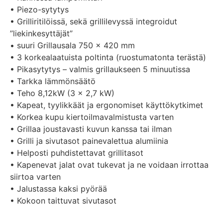
• Piezo-sytytys
• Grilliritilöissä, sekä grillilevyssä integroidut
”liekinkesyttäjät”
• suuri Grillausala 750 x 420 mm
• 3 korkealaatuista poltinta (ruostumatonta terästä)
• Pikasytytys – valmis grillaukseen 5 minuutissa
• Tarkka lämmönsäätö
• Teho 8,12kW (3 x 2,7 kW)
• Kapeat, tyylikkäät ja ergonomiset käyttökytkimet
• Korkea kupu kiertoilmavalmistusta varten
• Grillaa joustavasti kuvun kanssa tai ilman
• Grilli ja sivutasot painevalettua alumiinia
• Helposti puhdistettavat grillitasot
• Kapenevat jalat ovat tukevat ja ne voidaan irrottaa
siirtoa varten
• Jalustassa kaksi pyörää
• Kokoon taittuvat sivutasot