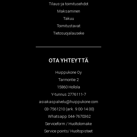
Tilaus-ja toimitusehdot
Maksaminen
Takuu
Toimitustavat
Tietosuojalauseke
OTA YHTEYTTÄ
Huippukone Oy
Tarmontie 2
15860 Hollola
Y-tunnus 2776111-7
asiakaspalvelu@huippukone.com
03-7561210 (ark. 9.00-14.00)
Whatsapp 044-7670362
Serviceform / Huoltolomake
Service points/ Huoltopisteet