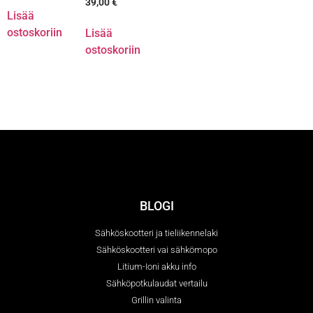
39,00
€
Lisää
ostoskoriin
Lisää
ostoskoriin
BLOGI
Sähköskootteri ja tieliikennelaki
Sähköskootteri vai sähkömopo
Litium-Ioni akku info
Sähköpotkulaudat vertailu
Grillin valinta