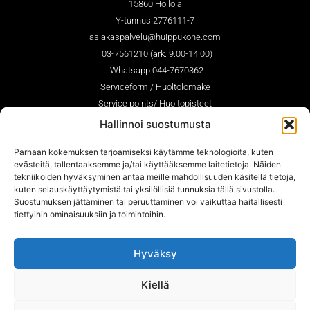
15860 Hollola
Y-tunnus 2776111-7
asiakaspalvelu@huippukone.com
03-7561210 (ark. 9.00-14.00)
Whatsapp 044-7670362
Serviceform / Huoltolomake
Service points/ Huoltopisteet
Hallinnoi suostumusta
Parhaan kokemuksen tarjoamiseksi käytämme teknologioita, kuten
SEURAA MEITÄ
evästeitä, tallentaaksemme ja/tai käyttääksemme laitetietoja. Näiden
tekniikoiden hyväksyminen antaa meille mahdollisuuden käsitellä tietoja,
kuten selauskäyttäytymistä tai yksilöllisiä tunnuksia tällä sivustolla.
Suostumuksen jättäminen tai peruuttaminen voi vaikuttaa haitallisesti
tiettyihin ominaisuuksiin ja toimintoihin.
Hyväksy
Copyright © huippukone.com
Kiellä