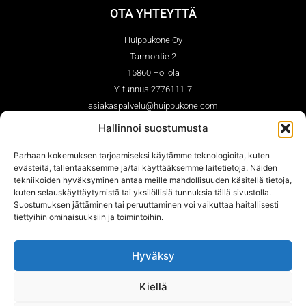
OTA YHTEYTTÄ
Huippukone Oy
Tarmontie 2
15860 Hollola
Y-tunnus 2776111-7
asiakaspalvelu@huippukone.com
03-7561210 (ark. 9.00-14.00)
Hallinnoi suostumusta
Whatsapp 044-7670362
Serviceform / Huoltolomake
Parhaan kokemuksen tarjoamiseksi käytämme teknologioita, kuten
evästeitä, tallentaaksemme ja/tai käyttääksemme laitetietoja. Näiden
Service points/ Huoltopisteet
tekniikoiden hyväksyminen antaa meille mahdollisuuden käsitellä tietoja,
kuten selauskäyttäytymistä tai yksilöllisiä tunnuksia tällä sivustolla.
Suostumuksen jättäminen tai peruuttaminen voi vaikuttaa haitallisesti
tiettyihin ominaisuuksiin ja toimintoihin.
SEURAA MEITÄ
Hyväksy
Kiellä