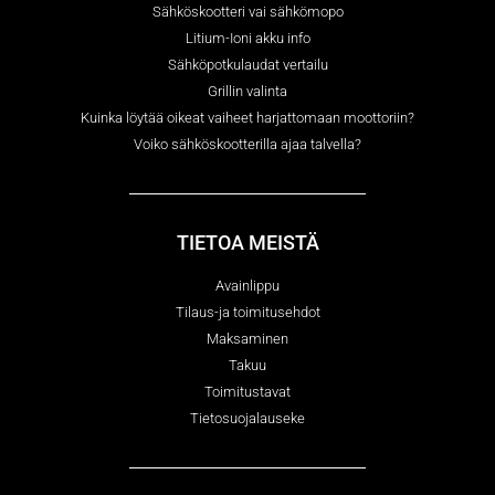
Sähköskootteri vai sähkömopo
Litium-Ioni akku info
Sähköpotkulaudat vertailu
Grillin valinta
Kuinka löytää oikeat vaiheet harjattomaan moottoriin?
Voiko sähköskootterilla ajaa talvella?
TIETOA MEISTÄ
Avainlippu
Tilaus-ja toimitusehdot
Maksaminen
Takuu
Toimitustavat
Tietosuojalauseke