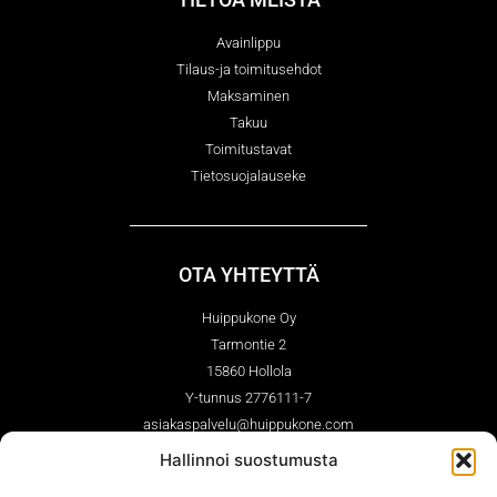
Avainlippu
Tilaus-ja toimitusehdot
Maksaminen
Takuu
Toimitustavat
Tietosuojalauseke
OTA YHTEYTTÄ
Huippukone Oy
Tarmontie 2
15860 Hollola
Y-tunnus 2776111-7
asiakaspalvelu@huippukone.com
03-7561210 (ark. 9.00-14.00)
Hallinnoi suostumusta
Whatsapp 044-7670362