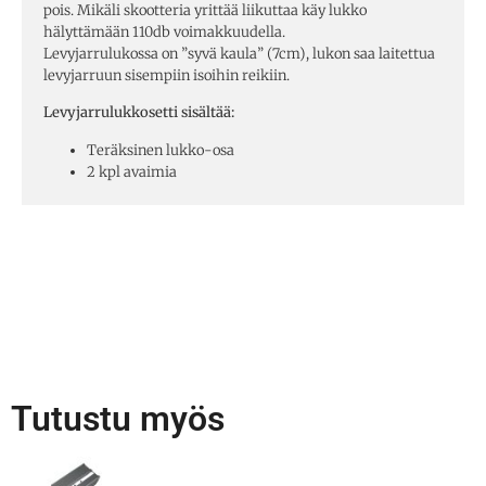
pois. Mikäli skootteria yrittää liikuttaa käy lukko
hälyttämään 110db voimakkuudella.
Levyjarrulukossa on ”syvä kaula” (7cm), lukon saa laitettua
levyjarruun sisempiin isoihin reikiin.
Levyjarrulukkosetti sisältää:
Teräksinen lukko-osa
2 kpl avaimia
Tutustu myös