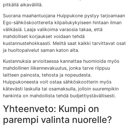
pitkällä aikavälillä.
Suorana maahantuojana Huippukone pystyy tarjoamaan
Ego-sähköskoottereita kilpailukykyiseen hintaan ilman
välikäsiä. Laaja valikoima varaosia takaa, että
mahdolliset korjaukset voidaan tehdä
kustannustehokkaasti. Meiltä saat kaikki tarvittavat osat
ja huoltopalvelut saman katon alta.
Kustannuksia arvioitaessa kannattaa huomioida myös
mahdollinen liikennevakuutus, jonka tarve riippuu
laitteen painosta, tehosta ja nopeudesta.
Huippukoneesta voit ostaa sähköskootterin myös
kätevästi laskulla tai osamaksulla, jolloin suurempikin
hankinta on mahdollista tehdä budjettiystävällisesti.
Yhteenveto: Kumpi on
parempi valinta nuorelle?