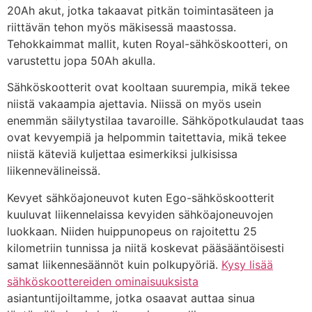
20Ah akut, jotka takaavat pitkän toimintasäteen ja
riittävän tehon myös mäkisessä maastossa.
Tehokkaimmat mallit, kuten Royal-sähköskootteri, on
varustettu jopa 50Ah akulla.
Sähköskootterit ovat kooltaan suurempia, mikä tekee
niistä vakaampia ajettavia. Niissä on myös usein
enemmän säilytystilaa tavaroille. Sähköpotkulaudat taas
ovat kevyempiä ja helpommin taitettavia, mikä tekee
niistä käteviä kuljettaa esimerkiksi julkisissa
liikennevälineissä.
Kevyet sähköajoneuvot kuten Ego-sähköskootterit
kuuluvat liikennelaissa kevyiden sähköajoneuvojen
luokkaan. Niiden huippunopeus on rajoitettu 25
kilometriin tunnissa ja niitä koskevat pääsääntöisesti
samat liikennesäännöt kuin polkupyöriä.
Kysy lisää
sähköskoottereiden ominaisuuksista
asiantuntijoiltamme, jotka osaavat auttaa sinua