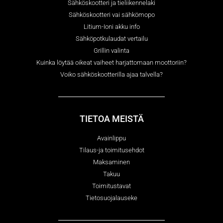
Sähköskootteri ja tieliikennelaki
Sähköskootteri vai sähkömopo
Litium-Ioni akku info
Sähköpotkulaudat vertailu
Grillin valinta
Kuinka löytää oikeat vaiheet harjattomaan moottoriin?
Voiko sähköskootterilla ajaa talvella?
TIETOA MEISTÄ
Avainlippu
Tilaus-ja toimitusehdot
Maksaminen
Takuu
Toimitustavat
Tietosuojalauseke