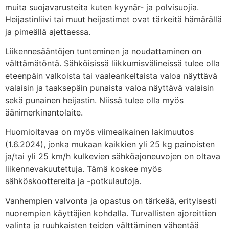
muita suojavarusteita kuten kyynär- ja polvisuojia.
Heijastinliivi tai muut heijastimet ovat tärkeitä hämärällä
ja pimeällä ajettaessa.
Liikennesääntöjen tunteminen ja noudattaminen on
välttämätöntä. Sähköisissä liikkumisvälineissä tulee olla
eteenpäin valkoista tai vaaleankeltaista valoa näyttävä
valaisin ja taaksepäin punaista valoa näyttävä valaisin
sekä punainen heijastin. Niissä tulee olla myös
äänimerkinantolaite.
Huomioitavaa on myös viimeaikainen lakimuutos
(1.6.2024), jonka mukaan kaikkien yli 25 kg painoisten
ja/tai yli 25 km/h kulkevien sähköajoneuvojen on oltava
liikennevakuutettuja. Tämä koskee myös
sähköskoottereita ja -potkulautoja.
Vanhempien valvonta ja opastus on tärkeää, erityisesti
nuorempien käyttäjien kohdalla. Turvallisten ajoreittien
valinta ja ruuhkaisten teiden välttäminen vähentää