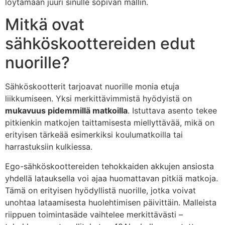
löytämään juuri sinulle sopivan mallin.
Mitkä ovat
sähköskoottereiden edut
nuorille?
Sähköskootterit tarjoavat nuorille monia etuja
liikkumiseen. Yksi merkittävimmistä hyödyistä on
mukavuus pidemmillä matkoilla
. Istuttava asento tekee
pitkienkin matkojen taittamisesta miellyttävää, mikä on
erityisen tärkeää esimerkiksi koulumatkoilla tai
harrastuksiin kulkiessa.
Ego-sähköskoottereiden tehokkaiden akkujen ansiosta
yhdellä latauksella voi ajaa huomattavan pitkiä matkoja.
Tämä on erityisen hyödyllistä nuorille, jotka voivat
unohtaa lataamisesta huolehtimisen päivittäin. Malleista
riippuen toimintasäde vaihtelee merkittävästi –