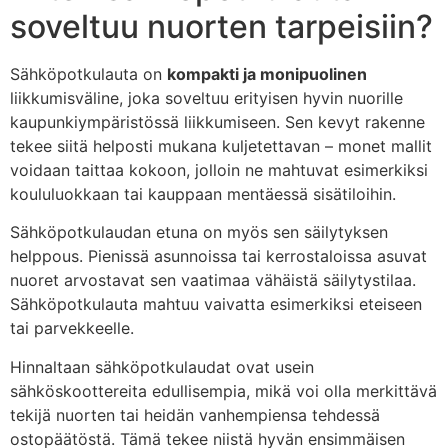
soveltuu nuorten tarpeisiin?
Sähköpotkulauta on
kompakti ja monipuolinen
liikkumisväline, joka soveltuu erityisen hyvin nuorille
kaupunkiympäristössä liikkumiseen. Sen kevyt rakenne
tekee siitä helposti mukana kuljetettavan – monet mallit
voidaan taittaa kokoon, jolloin ne mahtuvat esimerkiksi
koululuokkaan tai kauppaan mentäessä sisätiloihin.
Sähköpotkulaudan etuna on myös sen säilytyksen
helppous. Pienissä asunnoissa tai kerrostaloissa asuvat
nuoret arvostavat sen vaatimaa vähäistä säilytystilaa.
Sähköpotkulauta mahtuu vaivatta esimerkiksi eteiseen
tai parvekkeelle.
Hinnaltaan sähköpotkulaudat ovat usein
sähköskoottereita edullisempia, mikä voi olla merkittävä
tekijä nuorten tai heidän vanhempiensa tehdessä
ostopäätöstä. Tämä tekee niistä hyvän ensimmäisen