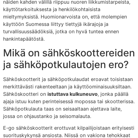
näiden kahden välillä riippuu nuoren liikkumistarpeista,
käyttötarkoituksesta ja henkilökohtaisista
mieltymyksistä. Huomionarvoista on, että molempien
käyttöön Suomessa liittyy tiettyjä ikärajoja ja
turvallisuussäädöksiä, jotka on hyvä tuntea ennen
hankintapäätöstä.
Mikä on sähköskoottereiden
ja sähköpotkulautojen ero?
Sähköskootterit ja sähköpotkulaudat eroavat toisistaan
merkittävästi rakenteeltaan ja käyttöominaisuuksiltaan.
Sähköskootteri on
istuttava kulkuneuvo
, jonka päällä
ajaja istuu kuten perinteisessä mopossa tai skootterissa.
Sähköpotkulauta taas on seisaaltaan ajettava laite,
jossa on ohjaustanko ja seisomalauta.
E-go sähköskootterit erottuvat kilpailijoistaan erityisesti
suorituskykynsä ansiosta. Niissä on vakiona tehokkaat