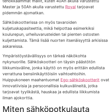
tehokkaammat mallit, kuten 40Ah akulla varustettu
Master ja 50Ah akulla varustettu
Royal
tarjoavat
pidemmän ajomatkan.
Sähköskootterissa on myös tavaroiden
kuljetuskapasiteettia, mikä helpottaa esimerkiksi
koulurepun, urheiluvarusteiden tai pienten ostosten
kuljettamista. Tämä lisää nuorten itsenäisyyttä arkisissa
askareissa.
Ympäristöystävällisyys on tärkeä näkökohta
nykynuorille. Sähköskootteri on täysin päästötön
liikkumisväline, jonka käyttö on myös erittäin edullista
verrattuna bensiinikäyttöisiin vaihtoehtoihin.
Huippukoneen maahantuomat
Ego-sähköskootterit
ovat
innovatiivisia ja persoonallisia kulkuvälineitä, jotka
tarjoavat tyylikästä, hauskaa ja edullista liikkumista
ilman ajokorttia.
Miten sähköpotkulauta