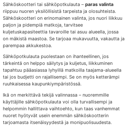
Sähköskootteri tai sähköpotkulauta –
paras valinta
riippuu nuoren yksilöllisistä tarpeista ja olosuhteista.
Sähköskootteri on erinomainen valinta, jos nuori liikkuu
paljon ja pidempiä matkoja, tarvitsee
kuljetuskapasiteettia tavaroille tai asuu alueella, jossa
on mäkistä maastoa. Se tarjoaa mukavuutta, vakautta ja
parempaa akkukestoa.
Sähköpotkulauta puolestaan on ihanteellinen, jos
tärkeintä on helppo säilytys ja kuljetus, liikkuminen
tapahtuu pääasiassa lyhyillä matkoilla taajama-alueella
tai jos budjetti on rajallisempi. Se on myös ketterämpi
ruuhkaisessa kaupunkiympäristössä.
Ikä on merkittävä tekijä valinnassa – nuoremmille
käyttäjille sähköpotkulauta voi olla turvallisempi ja
helpommin hallittava vaihtoehto, kun taas vanhemmat
nuoret hyötyvät usein enemmän sähköskootterin
tarjoamasta itsenäisyydestä ja monipuolisuudesta.