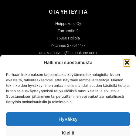
OTA YHTEYTTÄ
Huippukone Oy
Tarmontie 2
15860 Hollola
Y-tunnus 2776111-7
asiakaspalvelu@huippukone.com
03-7561210 (ark. 9.00-14.00)
Hallinnoi suostumusta
Whatsapp 044-7670362
Parhaan kokemuksen tarjoamiseksi käytämme teknologioita, kuten
Serviceform / Huoltolomake
evästeitä, tallentaaksemme ja/tai käyttääksemme laitetietoja. Näiden
Service points/ Huoltopisteet
tekniikoiden hyväksyminen antaa meille mahdollisuuden käsitellä tietoja,
kuten selauskäyttäytymistä tai yksilöllisiä tunnuksia tällä sivustolla.
Suostumuksen jättäminen tai peruuttaminen voi vaikuttaa haitallisesti
tiettyihin ominaisuuksiin ja toimintoihin.
SEURAA MEITÄ
Hyväksy
Kiellä