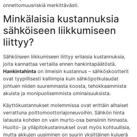
onnettomuusriskiä merkittävästi.
Minkälaisia kustannuksia
sähköiseen liikkumiseen
liittyy?
Sähköiseen liikkumiseen liittyy erilaisia kustannuksia,
joita kannattaa vertailla ennen hankintapäätöstä.
Hankintahinta
on ilmeisin kustannus – sähköskootterit
ovat tyypillisesti kalliimpia kuin sähköpotkulaudat
johtuen niiden suuremmasta koosta, tehokkaammista
akuista ja monipuolisemmista ominaisuuksista.
Käyttökustannukset molemmissa ovat erittäin alhaiset
verrattuna polttomoottoriajoneuvoihin. Sähkön hinta
latausta kohden on vain murto-osa bensiinin hinnasta.
Huolto- ja ylläpitokustannukset ovat myös kohtuullisia,
mutta akkujen uusiminen on suurin yksittäinen kuluerä