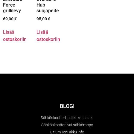
Force
Hub
grillilevy
suojapeite
69,00
€
95,00
€
Lisää
Lisää
ostoskoriin
ostoskoriin
BLOGI
Sähköskootteri ja tieliikennelaki
Sähköskootteri vai sähkömopo
Litium-Ioni akku info