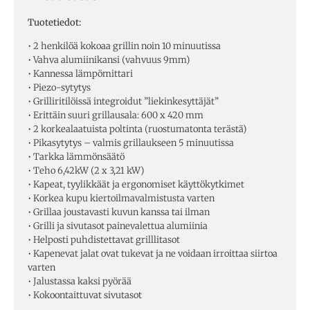
Tuotetiedot:
• 2 henkilöä kokoaa grillin noin 10 minuutissa
• Vahva alumiinikansi (vahvuus 9mm)
• Kannessa lämpömittari
• Piezo-sytytys
• Grilliritilöissä integroidut ”liekinkesyttäjät”
• Erittäin suuri grillausala: 600 x 420 mm
• 2 korkealaatuista poltinta (ruostumatonta terästä)
• Pikasytytys – valmis grillaukseen 5 minuutissa
• Tarkka lämmönsäätö
• Teho 6,42kW (2 x 3,21 kW)
• Kapeat, tyylikkäät ja ergonomiset käyttökytkimet
• Korkea kupu kiertoilmavalmistusta varten
• Grillaa joustavasti kuvun kanssa tai ilman
• Grilli ja sivutasot painevalettua alumiinia
• Helposti puhdistettavat grilllitasot
• Kapenevat jalat ovat tukevat ja ne voidaan irroittaa siirtoa
varten
• Jalustassa kaksi pyörää
• Kokoontaittuvat sivutasot