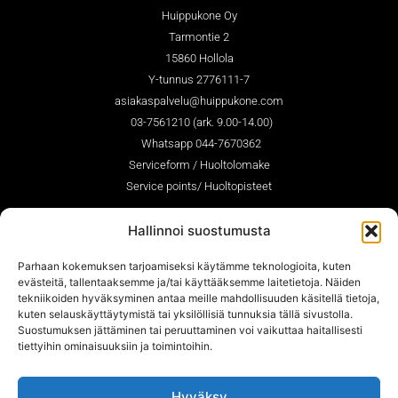
Huippukone Oy
Tarmontie 2
15860 Hollola
Y-tunnus 2776111-7
asiakaspalvelu@huippukone.com
03-7561210 (ark. 9.00-14.00)
Whatsapp 044-7670362
Serviceform / Huoltolomake
Service points/ Huoltopisteet
Hallinnoi suostumusta
SEURAA MEITÄ
Parhaan kokemuksen tarjoamiseksi käytämme teknologioita, kuten
evästeitä, tallentaaksemme ja/tai käyttääksemme laitetietoja. Näiden
tekniikoiden hyväksyminen antaa meille mahdollisuuden käsitellä tietoja,
kuten selauskäyttäytymistä tai yksilöllisiä tunnuksia tällä sivustolla.
Suostumuksen jättäminen tai peruuttaminen voi vaikuttaa haitallisesti
tiettyihin ominaisuuksiin ja toimintoihin.
Hyväksy