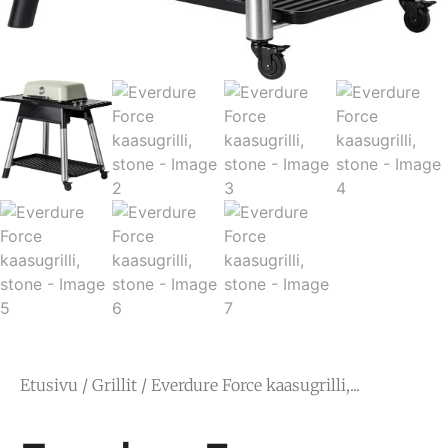
Etusivu
/
Grillit
/ Everdure Force kaasugrilli,...