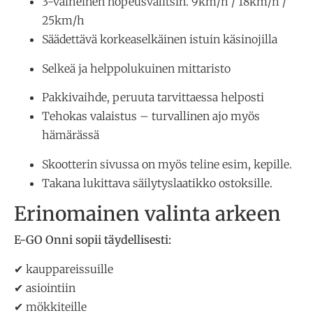
3-vaiheinen nopeusvalitsin. 9km/h / 18km/h /
25km/h
Säädettävä korkeaselkäinen istuin käsinojilla
Selkeä ja helppolukuinen mittaristo
Pakkivaihde, peruuta tarvittaessa helposti
Tehokas valaistus – turvallinen ajo myös
hämärässä
Skootterin sivussa on myös teline esim, kepille.
Takana lukittava säilytyslaatikko ostoksille.
Erinomainen valinta arkeen
E-GO Onni sopii täydellisesti:
✔ kauppareissuille
✔ asiointiin
✔ mökkiteille