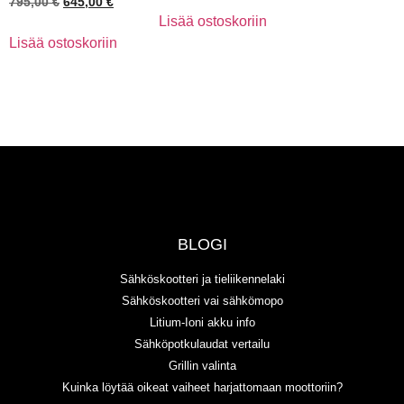
795,00
€
645,00
€
Lisää ostoskoriin
Lisää ostoskoriin
BLOGI
Sähköskootteri ja tieliikennelaki
Sähköskootteri vai sähkömopo
Litium-Ioni akku info
Sähköpotkulaudat vertailu
Grillin valinta
Kuinka löytää oikeat vaiheet harjattomaan moottoriin?