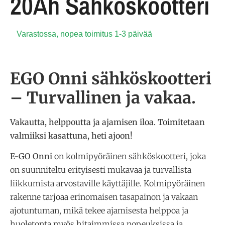
20Ah Sähköskootteri
Varastossa, nopea toimitus 1-3 päivää
EGO Onni sähköskootteri
– Turvallinen ja vakaa.
Vakautta, helppoutta ja ajamisen iloa. Toimitetaan
valmiiksi kasattuna, heti ajoon!
E-GO Onni
on kolmipyöräinen sähköskootteri, joka
on suunniteltu erityisesti mukavaa ja turvallista
liikkumista arvostaville käyttäjille. Kolmipyöräinen
rakenne tarjoaa erinomaisen tasapainon ja vakaan
ajotuntuman, mikä tekee ajamisesta helppoa ja
huoletonta myös hitaimmissa nopeuksissa ja