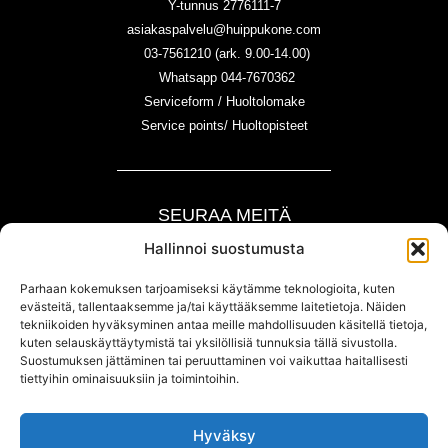
Y-tunnus 2776111-7
asiakaspalvelu@huippukone.com
03-7561210 (ark. 9.00-14.00)
Whatsapp 044-7670362
Serviceform / Huoltolomake
Service points/ Huoltopisteet
SEURAA MEITÄ
Hallinnoi suostumusta
Parhaan kokemuksen tarjoamiseksi käytämme teknologioita, kuten
evästeitä, tallentaaksemme ja/tai käyttääksemme laitetietoja. Näiden
tekniikoiden hyväksyminen antaa meille mahdollisuuden käsitellä tietoja,
kuten selauskäyttäytymistä tai yksilöllisiä tunnuksia tällä sivustolla.
Suostumuksen jättäminen tai peruuttaminen voi vaikuttaa haitallisesti
Copyright © huippukone.com
tiettyihin ominaisuuksiin ja toimintoihin.
Hyväksy